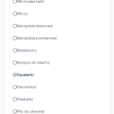
Młotowiertarki
Młoty
Narzędzia laserowe
Narzędzia pomiarowe
Niwelatory
Nożyce do blachy
Opalarki
Parownice
Piaskarki
Piły do drewna