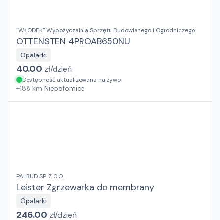
"WŁODEK" Wypożyczalnia Sprzętu Budowlanego i Ogrodniczego
OTTENSTEN 4PROAB650NU
Opalarki
40.00
zł/
dzień
Dostępność aktualizowana na żywo
+
188
km
Niepołomice
PALBUD SP. Z O.O.
Leister Zgrzewarka do membrany
Opalarki
246.00
zł/
dzień