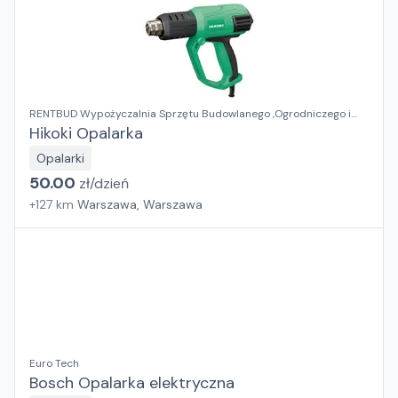
RENTBUD Wypożyczalnia Sprzętu Budowlanego ,Ogrodniczego i
Elektronarzędzi
Hikoki Opalarka
Opalarki
50.00
zł/
dzień
+
127
km
Warszawa, Warszawa
Euro Tech
Bosch Opalarka elektryczna