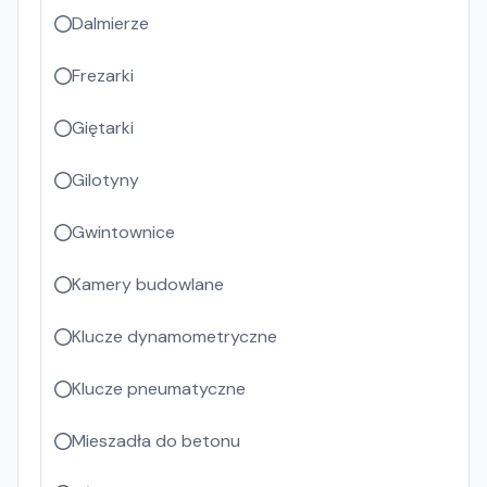
Dalmierze
Frezarki
Giętarki
Gilotyny
Gwintownice
Kamery budowlane
Klucze dynamometryczne
Klucze pneumatyczne
Mieszadła do betonu