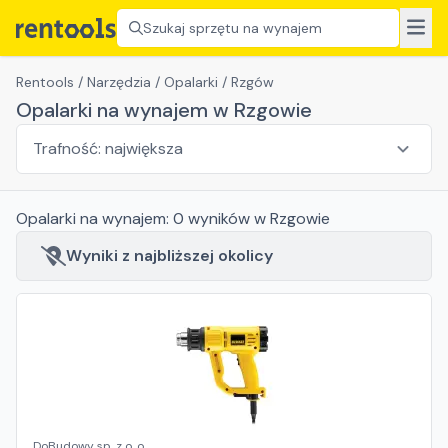
Szukaj sprzętu na wynajem
Rentools
/
Narzędzia
/
Opalarki
/
Rzgów
Opalarki na wynajem w Rzgowie
Opalarki
na wynajem:
0
wyników
w Rzgowie
Wyniki z najbliższej okolicy
DoBudowy sp. z o. o.