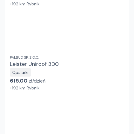
+
192
km
Rybnik
PALBUD SP. Z O.O.
Leister Uniroof 300
Opalarki
615.00
zł/
dzień
+
192
km
Rybnik