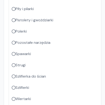
Piły i pilarki
Pistolety i gwożdziarki
Polerki
Pozostałe narzędzia
Spawarki
Strugi
Szlifierka do ścian
Szlifierki
Wiertarki