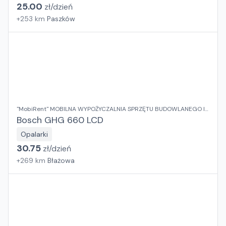
25.00
zł/
dzień
+
253
km
Paszków
"MobiRent" MOBILNA WYPOŻYCZALNIA SPRZĘTU BUDOWLANEGO I
OGRODOWEGO Jaroslaw Rybka
Bosch GHG 660 LCD
Opalarki
30.75
zł/
dzień
+
269
km
Błażowa