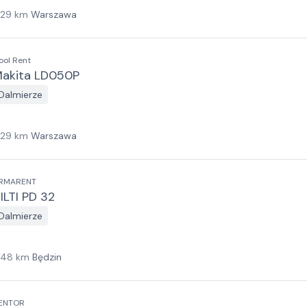
129
km
Warszawa
ool Rent
akita LD050P
Dalmierze
129
km
Warszawa
RMARENT
ILTI PD 32
Dalmierze
148
km
Będzin
ENTOR