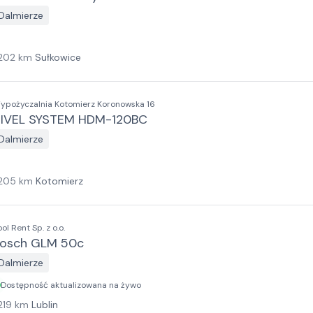
Dalmierze
202
km
Sułkowice
ypożyczalnia Kotomierz Koronowska 16
IVEL SYSTEM HDM-120BC
Dalmierze
205
km
Kotomierz
ol Rent Sp. z o.o.
osch GLM 50c
Dalmierze
Dostępność aktualizowana na żywo
219
km
Lublin