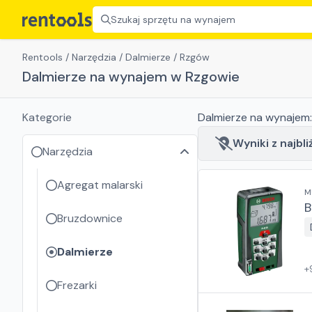
Szukaj sprzętu na wynajem
Rentools
/
Narzędzia
/
Dalmierze
/
Rzgów
Dalmierze na wynajem w Rzgowie
Kategorie
Dalmierze
na wynajem
Wyniki z najbli
Narzędzia
Agregat malarski
M
B
Bruzdownice
Dalmierze
+
Frezarki