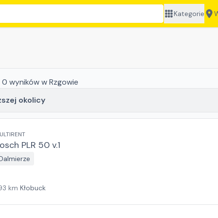
Kategorie
W
:
0
wyników
w Rzgowie
ższej okolicy
ULTIRENT
osch PLR 50 v.1
Dalmierze
93
km
Kłobuck