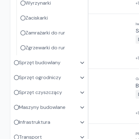
Wyrzynarki
+
Zaciskarki
I
S
Zamrażarki do rur
Zgrzewarki do rur
+
Sprzęt budowlany
Sprzęt ogrodniczy
G
B
Sprzęt czyszczący
Maszyny budowlane
+
Infrastruktura
P
Transport