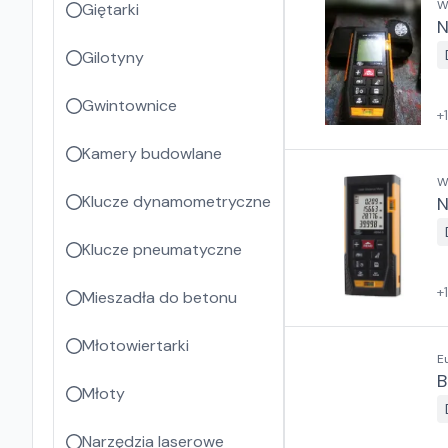
Giętarki
N
Gilotyny
Gwintownice
+
Kamery budowlane
W
Klucze dynamometryczne
N
Klucze pneumatyczne
+
Mieszadła do betonu
Młotowiertarki
E
B
Młoty
Narzędzia laserowe