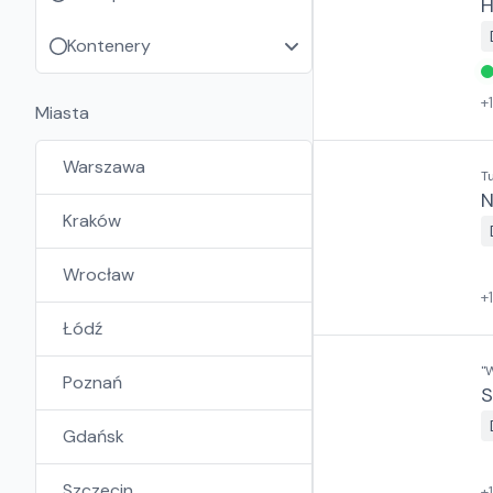
H
Kontenery
+
Miasta
Warszawa
T
N
Kraków
Wrocław
+
Łódź
"
Poznań
S
Gdańsk
Szczecin
+