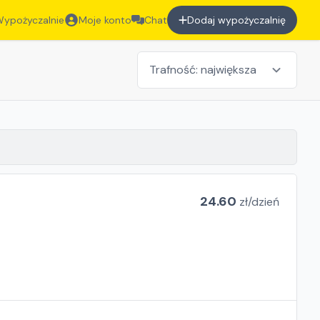
ypożyczalnie
Moje konto
Chat
Dodaj wypożyczalnię
24.60
zł/
dzień