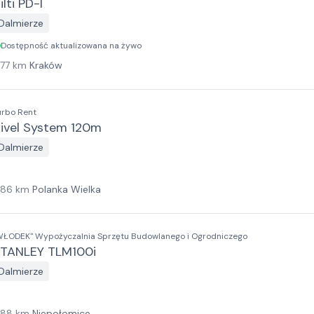
ilti PD-I
Dalmierze
Dostępność aktualizowana na żywo
177
km
Kraków
urbo Rent
ivel System 120m
Dalmierze
186
km
Polanka Wielka
WŁODEK" Wypożyczalnia Sprzętu Budowlanego i Ogrodniczego
TANLEY TLM100i
Dalmierze
188
km
Niepołomice