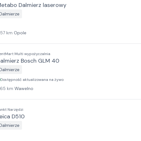
etabo Dalmierz laserowy
Dalmierze
157
km
Opole
entMart Multi wypożyczalnia
almierz Bosch GLM 40
Dalmierze
Dostępność aktualizowana na żywo
165
km
Wawelno
unkt Narzędzi
eica D510
Dalmierze