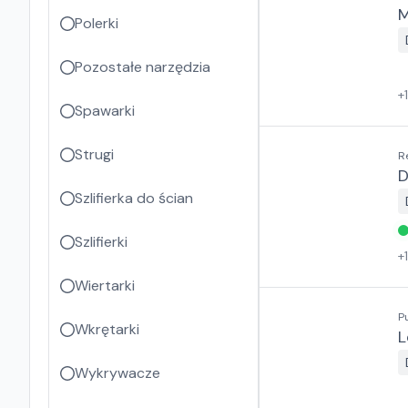
M
Polerki
Pozostałe narzędzia
+
Spawarki
Strugi
R
D
Szlifierka do ścian
Szlifierki
+
Wiertarki
P
Wkrętarki
L
Wykrywacze