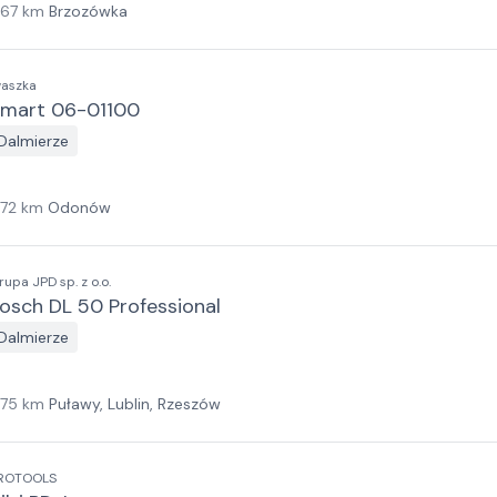
167
km
Brzozówka
waszka
mart 06-01100
Dalmierze
172
km
Odonów
rupa JPD sp. z o.o.
osch DL 50 Professional
Dalmierze
175
km
Puławy, Lublin, Rzeszów
ROTOOLS