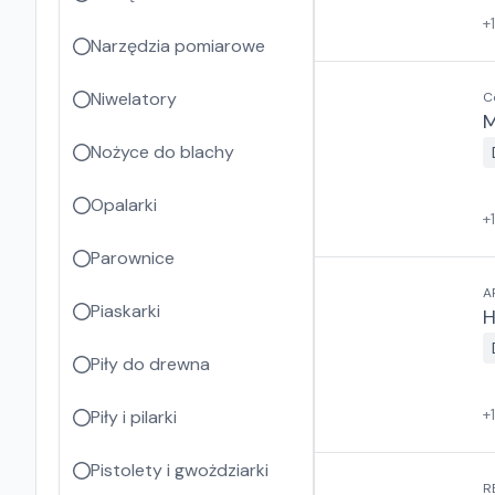
+
Narzędzia pomiarowe
Niwelatory
C
M
Nożyce do blachy
Opalarki
+
Parownice
A
Piaskarki
H
Piły do drewna
+
Piły i pilarki
Pistolety i gwożdziarki
R