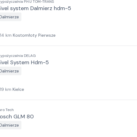
Wypożyczalnia P.H.U TOM-TRANS
ivel system Dalmierz hdm-5
Dalmierze
114
km
Kostomłoty Pierwsze
ypożyczalnia DELAG
ivel System Hdm-5
Dalmierze
119
km
Kielce
uro Tech
osch GLM 80
Dalmierze