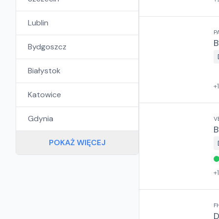
Lublin
P
B
Bydgoszcz
Białystok
+
Katowice
Gdynia
V
B
POKAŻ WIĘCEJ
+
F
D