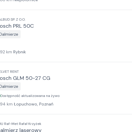
ALBUD SP. Z O.O.
osch PRL 50C
Dalmierze
192
km
Rybnik
ELVET RENT
osch GLM 50-27 CG
Dalmierze
Dostępność aktualizowana na żywo
194
km
Łopuchowo, Poznań
HU Raf-Met Rafał Krzyżek
almierz laserowy