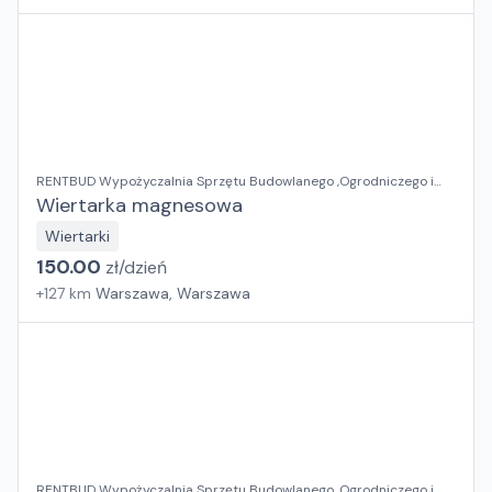
RENTBUD Wypożyczalnia Sprzętu Budowlanego ,Ogrodniczego i
Elektronarzędzi
Wiertarka magnesowa
Wiertarki
150.00
zł/
dzień
+
127
km
Warszawa, Warszawa
RENTBUD Wypożyczalnia Sprzętu Budowlanego ,Ogrodniczego i