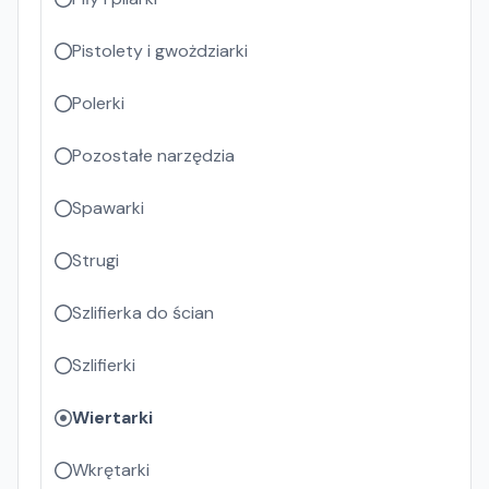
Pistolety i gwożdziarki
Polerki
Pozostałe narzędzia
Spawarki
Strugi
Szlifierka do ścian
Szlifierki
Wiertarki
Wkrętarki