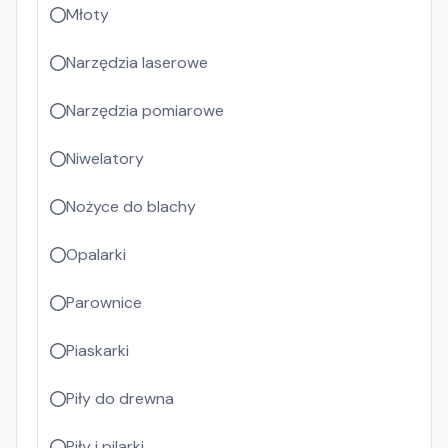
Młoty
Narzędzia laserowe
Narzędzia pomiarowe
Niwelatory
Nożyce do blachy
Opalarki
Parownice
Piaskarki
Piły do drewna
Piły i pilarki