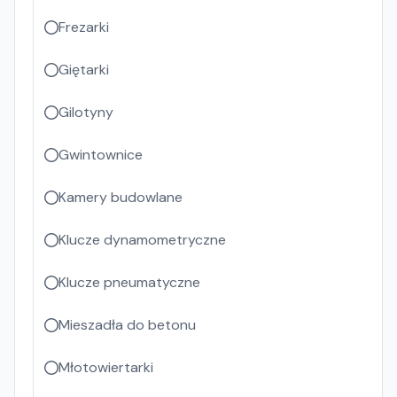
Frezarki
Giętarki
Gilotyny
Gwintownice
Kamery budowlane
Klucze dynamometryczne
Klucze pneumatyczne
Mieszadła do betonu
Młotowiertarki