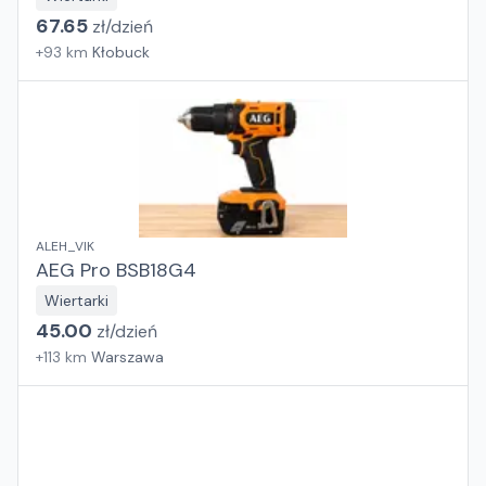
67.65
zł/
dzień
+
93
km
Kłobuck
ALEH_VIK
AEG Pro BSB18G4
Wiertarki
45.00
zł/
dzień
+
113
km
Warszawa