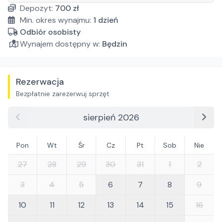
Depozyt:
700
zł
Min. okres wynajmu:
1
dzień
Odbiór osobisty
Wynajem dostępny w:
Będzin
Rezerwacja
Bezpłatnie zarezerwuj sprzęt
sierpień 2026
Pon
Wt
Śr
Cz
Pt
Sob
Nie
27
28
29
30
31
1
2
3
4
5
6
7
8
9
10
11
12
13
14
15
16