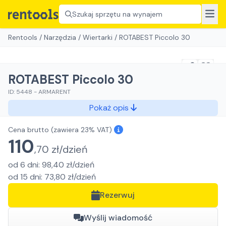
Szukaj sprzętu na wynajem
Rentools
/
Narzędzia
/
Wiertarki
/
ROTABEST Piccolo 30
ROTABEST Piccolo 30
ID:
5448
-
ARMARENT
Pokaż opis
Cena brutto
(zawiera 23% VAT)
110
,
70
zł/
dzień
od
6
dni
:
98,40
zł/
dzień
od
15
dni
:
73,80
zł/
dzień
Rezerwuj
Wyślij wiadomość