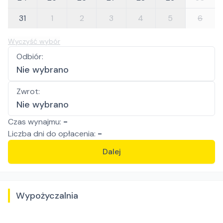
31
1
2
3
4
5
6
Wyczyść wybór
Odbiór
:
Nie wybrano
Zwrot
:
Nie wybrano
Czas wynajmu:
-
Liczba
dni
do opłacenia:
-
Dalej
Wypożyczalnia