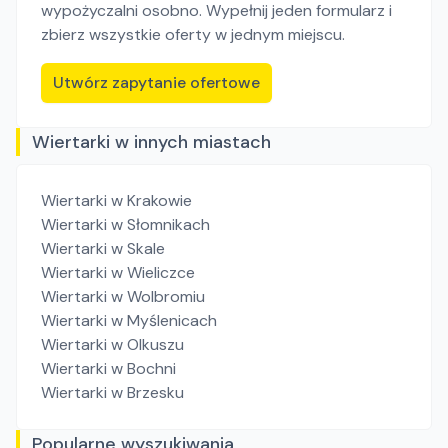
wypożyczalni osobno. Wypełnij jeden formularz i
zbierz wszystkie oferty w jednym miejscu.
Utwórz zapytanie ofertowe
Wiertarki w innych miastach
Wiertarki
w Krakowie
Wiertarki
w Słomnikach
Wiertarki
w Skale
Wiertarki
w Wieliczce
Wiertarki
w Wolbromiu
Wiertarki
w Myślenicach
Wiertarki
w Olkuszu
Wiertarki
w Bochni
Wiertarki
w Brzesku
Popularne wyszukiwania