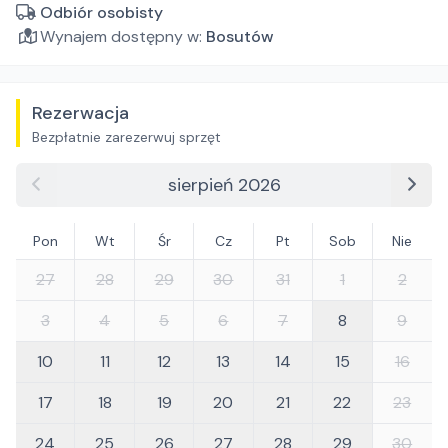
Odbiór osobisty
Wynajem dostępny w:
Bosutów
Rezerwacja
Bezpłatnie zarezerwuj sprzęt
sierpień 2026
Pon
Wt
Śr
Cz
Pt
Sob
Nie
27
28
29
30
31
1
2
3
4
5
6
7
8
9
10
11
12
13
14
15
16
17
18
19
20
21
22
23
24
25
26
27
28
29
30