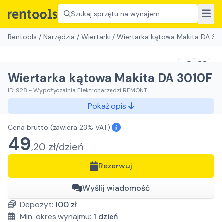
Szukaj sprzętu na wynajem
Rentools
/
Narzędzia
/
Wiertarki
/
Wiertarka kątowa Makita DA 30
Wiertarka kątowa Makita DA 3010F
ID:
928
-
Wypożyczalnia Elektronarzędzi REMONT
Pokaż opis
Cena brutto
(zawiera 23% VAT)
49
,
20
zł/
dzień
Rezerwuj
Wyślij wiadomość
Depozyt:
100
zł
Min. okres wynajmu:
1
dzień