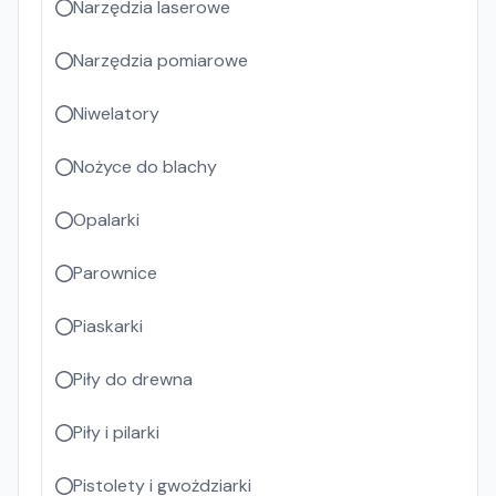
Narzędzia laserowe
Narzędzia pomiarowe
Niwelatory
Nożyce do blachy
Opalarki
Parownice
Piaskarki
Piły do drewna
Piły i pilarki
Pistolety i gwożdziarki