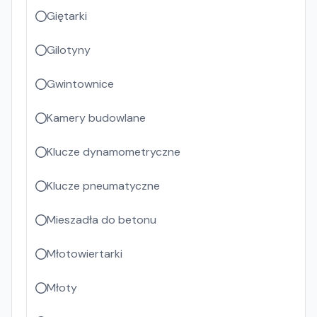
Giętarki
Gilotyny
Gwintownice
Kamery budowlane
Klucze dynamometryczne
Klucze pneumatyczne
Mieszadła do betonu
Młotowiertarki
Młoty