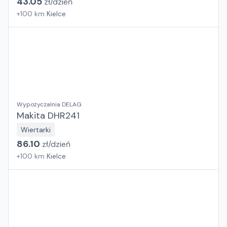
43.05
zł/
dzień
+
100
km
Kielce
Wypożyczalnia DELAG
Makita DHR241
Wiertarki
86.10
zł/
dzień
+
100
km
Kielce