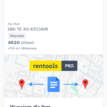
Kes-Bud
Hilti TE 30-ATC/AVR
Wiertarki
49.20
zł/
dzień
+
156
km
Wiśniowa
Wynajem dla firm