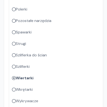
Polerki
Pozostałe narzędzia
Spawarki
Strugi
Szlifierka do ścian
Szlifierki
Wiertarki
Wkrętarki
Wykrywacze