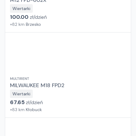
M12 FPD-602X
Wiertarki
100.00
zł/
dzień
+
82
km
Brzesko
MULTIRENT
MILWAUKEE M18 FPD2
Wiertarki
67.65
zł/
dzień
+
83
km
Kłobuck