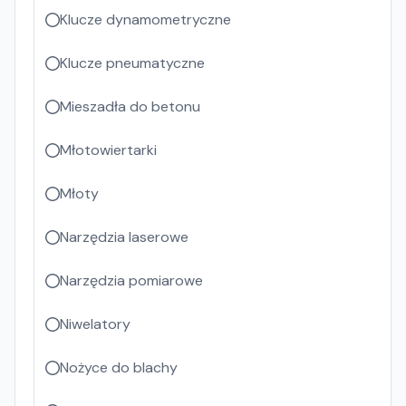
Klucze dynamometryczne
Klucze pneumatyczne
Mieszadła do betonu
Młotowiertarki
Młoty
Narzędzia laserowe
Narzędzia pomiarowe
Niwelatory
Nożyce do blachy