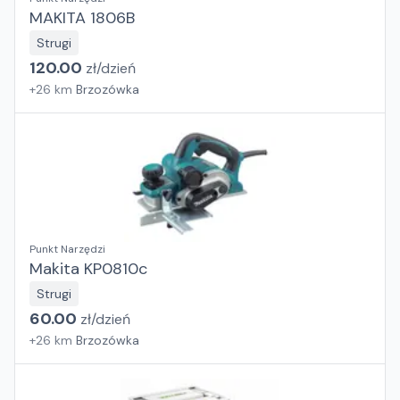
MAKITA 1806B
Strugi
120.00
zł/
dzień
+
26
km
Brzozówka
Punkt Narzędzi
Makita KP0810c
Strugi
60.00
zł/
dzień
+
26
km
Brzozówka