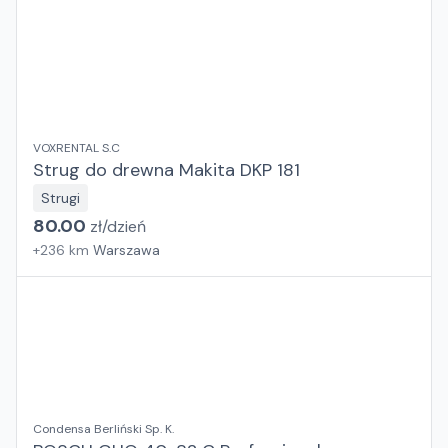
VOXRENTAL S.C
Strug do drewna Makita DKP 181
Strugi
80.00
zł/
dzień
+
236
km
Warszawa
Condensa Berliński Sp. K.