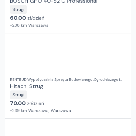
BOSCH GHO 40-82 C Professional
Strugi
60.00
zł/
dzień
+
238
km
Warszawa
RENTBUD Wypożyczalnia Sprzętu Budowlanego ,Ogrodniczego i
Elektronarzędzi
Hitachi Strug
Strugi
70.00
zł/
dzień
+
239
km
Warszawa, Warszawa