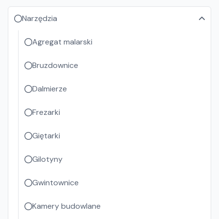
Narzędzia
Agregat malarski
Bruzdownice
Dalmierze
Frezarki
Giętarki
Gilotyny
Gwintownice
Kamery budowlane