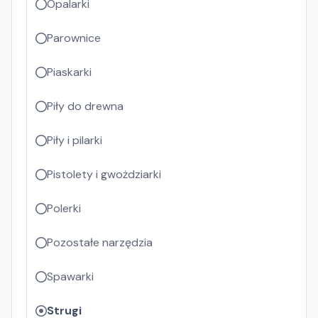
Opalarki
Parownice
Piaskarki
Piły do drewna
Piły i pilarki
Pistolety i gwożdziarki
Polerki
Pozostałe narzędzia
Spawarki
Strugi