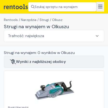
Szukaj sprzętu na wynajem
Rentools
/
Narzędzia
/
Strugi
/
Olkusz
Strugi na wynajem w Olkuszu
Strugi
na wynajem:
0
wyników
w Olkuszu
Wyniki z najbliższej okolicy
Punkt Narzędzi