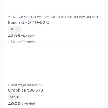
"MobiRent" MOBILNA WYPOŻYCZALNIA SPRZĘTU BUDOWLANEGO I
OGRODOWEGO Jaroslaw Rybka
Bosch GHO 40-82 C
Strugi
43.05
zł/
dzień
+
186
km
Błażowa
Łukasz Wojas BUD&RENT
Graphite 59G678
Strugi
40.00
zł/
dzień