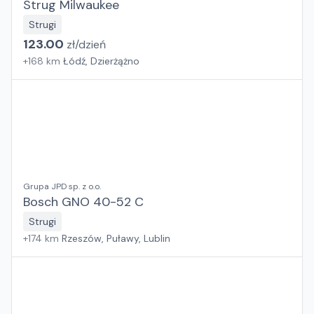
Strug Milwaukee
Strugi
123.00
zł/
dzień
+
168
km
Łódź, Dzierżążno
Grupa JPD sp. z o.o.
Bosch GNO 40-52 C
Strugi
+
174
km
Rzeszów, Puławy, Lublin