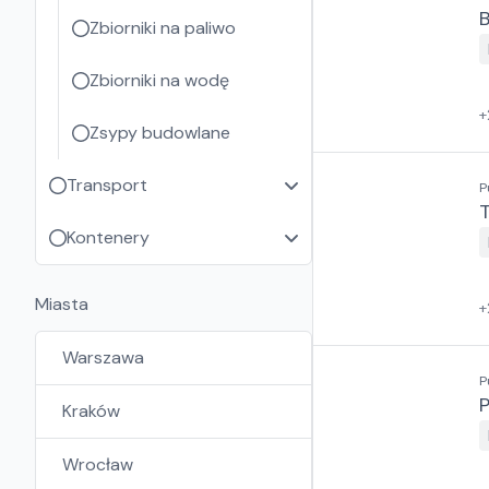
B
Zbiorniki na paliwo
Zbiorniki na wodę
+
Zsypy budowlane
Transport
P
Kontenery
Miasta
+
Warszawa
P
Kraków
Wrocław