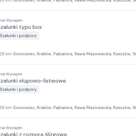
28
km
Sosnowiec, Kraków, Pabianice, Rawa Mazowiecka, Rzeszów, W
ielona Góra, Białystok, Gdańsk, Szczecin
rial Wynajem
zalunki typu box
Szalunki i podpory
28
km
Sosnowiec, Kraków, Pabianice, Rawa Mazowiecka, Rzeszów, W
ielona Góra, Białystok, Gdańsk, Szczecin
rial Wynajem
Szalunki słupowo-listwowe
Szalunki i podpory
28
km
Sosnowiec, Kraków, Pabianice, Rawa Mazowiecka, Rzeszów, W
ielona Góra, Białystok, Gdańsk, Szczecin
rial Wynajem
zalunki z rozporą ślizgową