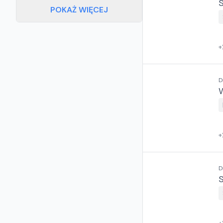
POKAŻ WIĘCEJ
+
D
+
Z
D
S