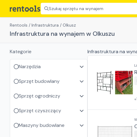
Szukaj sprzętu na wynajem
Rentools
/
Infrastruktura
/
Olkusz
Infrastruktura na wynajem w Olkuszu
Kategorie
Infrastruktura
na wyn
L
Narzędzia
Sprzęt budowlany
Sprzęt ogrodniczy
+
Sprzęt czyszczący
W
Maszyny budowlane