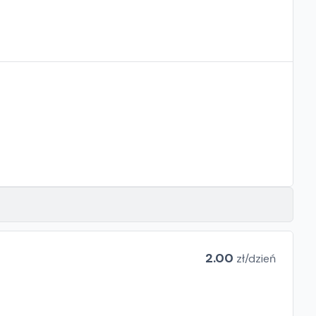
2.00
zł/
dzień