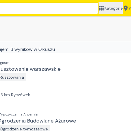
Kategorie
W
ajem:
3
wyników
w Olkuszu
ignum
Rusztowanie warszawskie
Rusztowania
13
km
Ryczówek
ypożyczalnia Alwernia
Ogrodzenia Budowlane Ażurowe
Ogrodzenie tymczasowe