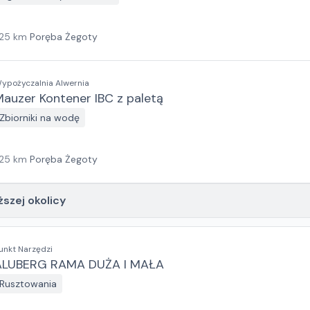
25
km
Poręba Żegoty
ypożyczalnia Alwernia
auzer Kontener IBC z paletą
Zbiorniki na wodę
25
km
Poręba Żegoty
ższej okolicy
unkt Narzędzi
ALUBERG RAMA DUŻA I MAŁA
Rusztowania