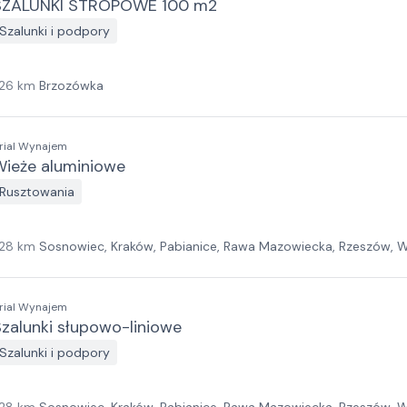
SZALUNKI STROPOWE 100 m2
Szalunki i podpory
26
km
Brzozówka
rial Wynajem
Wieże aluminiowe
Rusztowania
28
km
Sosnowiec, Kraków, Pabianice, Rawa Mazowiecka, Rzeszów, W
ielona Góra, Białystok, Gdańsk, Szczecin
rial Wynajem
zalunki słupowo-liniowe
Szalunki i podpory