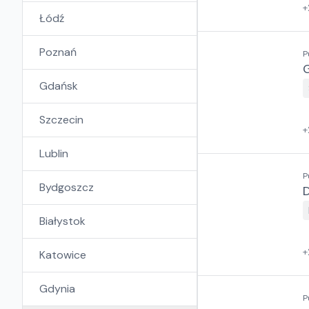
+
Łódź
Poznań
P
Gdańsk
Szczecin
+
Lublin
P
Bydgoszcz
Białystok
+
Katowice
Gdynia
P