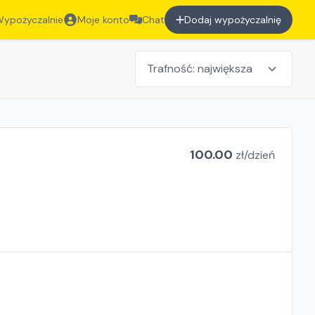
ypożyczalnie
Moje konto
Chat
Dodaj wypożyczalnię
100.00
zł/
dzień