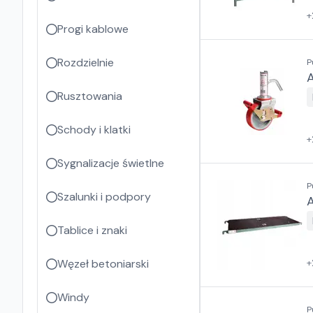
+
Progi kablowe
Rozdzielnie
P
Rusztowania
Schody i klatki
+
Sygnalizacje świetlne
P
Szalunki i podpory
Tablice i znaki
Węzeł betoniarski
+
Windy
P