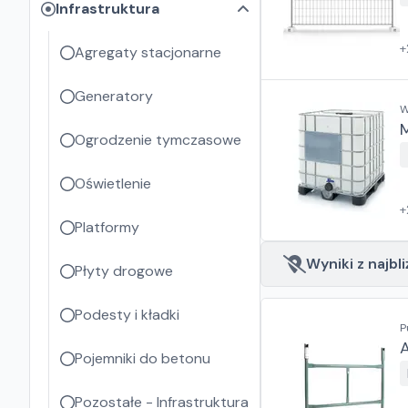
Infrastruktura
+
Agregaty stacjonarne
Generatory
W
M
Ogrodzenie tymczasowe
Oświetlenie
+
Platformy
Wyniki z najbli
Płyty drogowe
Podesty i kładki
P
Pojemniki do betonu
Pozostałe - Infrastruktura