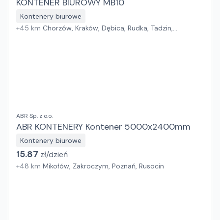
KONTENER BIUROWY MB10
Kontenery biurowe
+
45
km
Chorzów, Kraków, Dębica, Rudka, Tadzin,
Rzeszów, Sośnica, Wola Mrokowska, Jakubowice
Konińskie, Dąbrówka, Toruń, Rzędziany, Gdańsk, Szczecin
ABR Sp. z o.o.
ABR KONTENERY Kontener 5000x2400mm
Kontenery biurowe
15.87
zł/
dzień
+
48
km
Mikołów, Zakroczym, Poznań, Rusocin