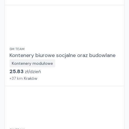
Wierzchosławice, Babichy, Krogulcza Sucha, Zgierz,
Trzebownisko, Zębice, Tyniec Mały, Rokitno, Uniszowice,
Przemyśl, Lublin, Elizówka, Lublin, Turośń Kościelna,
Białystok, Cedry Małe, Gdańsk
SM TEAM
Kontenery biurowe socjalne oraz budowlane
Kontenery modułowe
25.83
zł/
dzień
+
37
km
Kraków