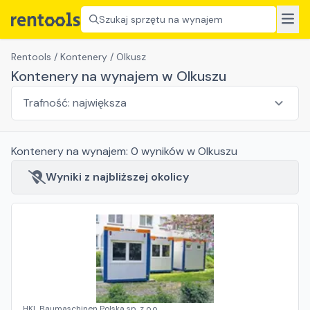
Szukaj sprzętu na wynajem
Rentools
/
Kontenery
/
Olkusz
Kontenery na wynajem w Olkuszu
Kontenery
na wynajem:
0
wyników
w Olkuszu
Wyniki z najbliższej okolicy
HKL Baumaschinen Polska sp. z o.o.