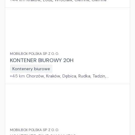
MOBILBOX POLSKA SP. Z O. O.
KONTENER BIUROWY 20H
Kontenery biurowe
+
45
km
Chorzów, Kraków, Dębica, Rudka, Tadzin,
Rzeszów, Sośnica, Wola Mrokowska, Jakubowice
Konińskie, Dąbrówka, Toruń, Rzędziany, Gdańsk, Szczecin
MOBILBOX POLSKA SP. Z O. O.