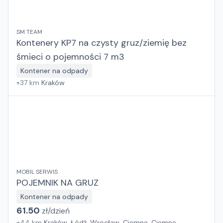
SM TEAM
Kontenery KP7 na czysty gruz/ziemię bez
śmieci o pojemności 7 m3
Kontener na odpady
+
37
km
Kraków
MOBIL SERWIS
POJEMNIK NA GRUZ
Kontener na odpady
61.50
zł/
dzień
+
44
km
Kraków, Łódź, Wrocław, Ciemne, Ciemne