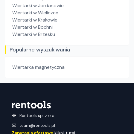
Wiertarki
w Jordanowie
Wiertarki
w Wieliczce
Wiertarki
w Krakowie
Wiertarki
w Bochni
Wiertarki
w Brzesku
Popularne wyszukiwania
Wiertarka magnetyczna
Rentools sp. z o.o.
team@rentools.pl
Zapytania ofertowe
kliknij tutaj