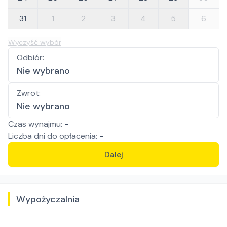
31
1
2
3
4
5
6
Wyczyść wybór
Odbiór
:
Nie wybrano
Zwrot
:
Nie wybrano
Czas wynajmu:
-
Liczba
dni
do opłacenia:
-
Dalej
Wypożyczalnia