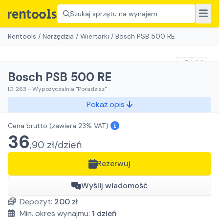
Szukaj sprzętu na wynajem
Rentools
/
Narzędzia
/
Wiertarki
/
Bosch PSB 500 RE
Bosch PSB 500 RE
ID:
263
-
Wypożyczalnia "Poradzisz"
Pokaż opis
Cena brutto
(zawiera 23% VAT)
36
,
90
zł/
dzień
Rezerwuj
Wyślij wiadomość
Depozyt:
200
zł
Min. okres wynajmu:
1
dzień