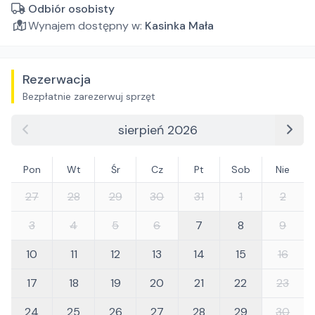
Odbiór osobisty
Wynajem dostępny w:
Kasinka Mała
Rezerwacja
Bezpłatnie zarezerwuj sprzęt
sierpień 2026
Pon
Wt
Śr
Cz
Pt
Sob
Nie
27
28
29
30
31
1
2
3
4
5
6
7
8
9
10
11
12
13
14
15
16
17
18
19
20
21
22
23
24
25
26
27
28
29
30