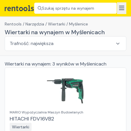
Szukaj sprzętu na wynajem
Rentools
/
Narzędzia
/
Wiertarki
/
Myślenice
Wiertarki na wynajem w Myślenicach
Wiertarki
na wynajem:
3
wyników
w Myślenicach
MARIO Wypożyczalnia Maszyn Budowlanych
HITACHI FDV16VB2
Wiertarki