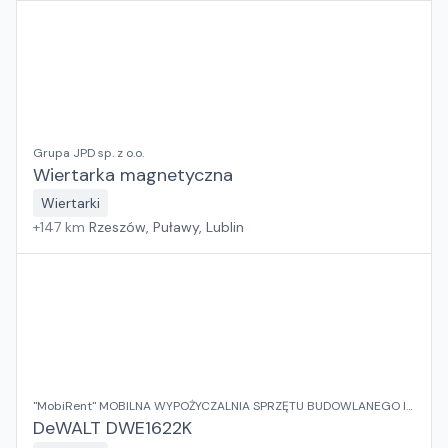
Grupa JPD sp. z o.o.
Wiertarka magnetyczna
Wiertarki
+
147
km
Rzeszów, Puławy, Lublin
"MobiRent" MOBILNA WYPOŻYCZALNIA SPRZĘTU BUDOWLANEGO I
OGRODOWEGO Jaroslaw Rybka
DeWALT DWE1622K