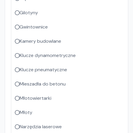
Gilotyny
Gwintownice
Kamery budowlane
Klucze dynamometryczne
Klucze pneumatyczne
Mieszadła do betonu
Młotowiertarki
Młoty
Narzędzia laserowe