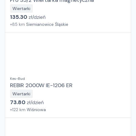
Pro 35/2 Wiertarka magnetyczna
Wiertarki
135.30
zł/
dzień
+
85
km
Siemianowice Śląskie
Kes-Bud
REBIR 2000W IE-1206 ER
Wiertarki
73.80
zł/
dzień
+
122
km
Wiśniowa