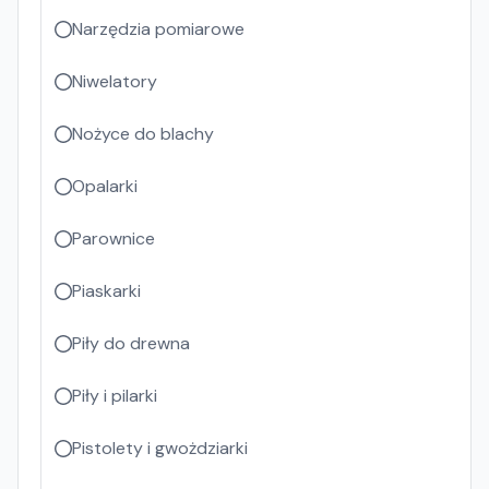
Narzędzia pomiarowe
Niwelatory
Nożyce do blachy
Opalarki
Parownice
Piaskarki
Piły do drewna
Piły i pilarki
Pistolety i gwożdziarki