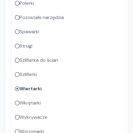
Polerki
Pozostałe narzędzia
Spawarki
Strugi
Szlifierka do ścian
Szlifierki
Wiertarki
Wkrętarki
Wykrywacze
Wyrzynarki