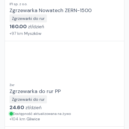
IFI sp. z o.o.
Zgrzewarka Nowatech ZERN-1500
Zgrzewarki do rur
160.00
zł/
dzień
+
97
km
Myszków
3xr
Zgrzewarka do rur PP
Zgrzewarki do rur
24.60
zł/
dzień
Dostępność aktualizowana na żywo
+
104
km
Gliwice