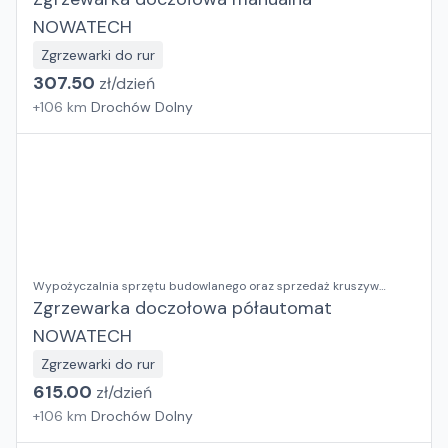
NOWATECH
Zgrzewarki do rur
307.50
zł/
dzień
+
106
km
Drochów Dolny
Wypożyczalnia sprzętu budowlanego oraz sprzedaż kruszyw
ozdobnych RENTAL BUD Justyna Dusza-Kumor
Zgrzewarka doczołowa półautomat
NOWATECH
Zgrzewarki do rur
615.00
zł/
dzień
+
106
km
Drochów Dolny