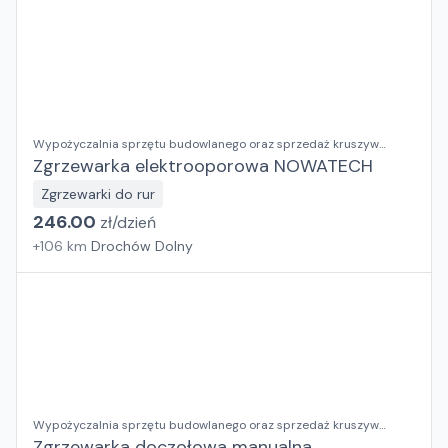
Wypożyczalnia sprzętu budowlanego oraz sprzedaż kruszyw
ozdobnych RENTAL BUD Justyna Dusza-Kumor
Zgrzewarka elektrooporowa NOWATECH
Zgrzewarki do rur
246.00
zł/
dzień
+
106
km
Drochów Dolny
Wypożyczalnia sprzętu budowlanego oraz sprzedaż kruszyw
ozdobnych RENTAL BUD Justyna Dusza-Kumor
Zgrzewarka doczołowa manualna