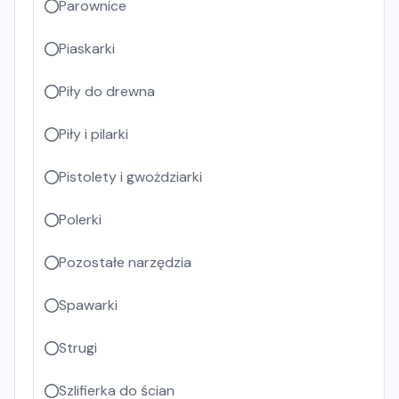
Parownice
Piaskarki
Piły do drewna
Piły i pilarki
Pistolety i gwożdziarki
Polerki
Pozostałe narzędzia
Spawarki
Strugi
Szlifierka do ścian