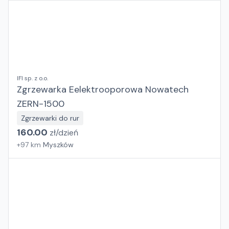
IFI sp. z o.o.
Zgrzewarka Eelektrooporowa Nowatech
ZERN-1500
Zgrzewarki do rur
160.00
zł/
dzień
+
97
km
Myszków