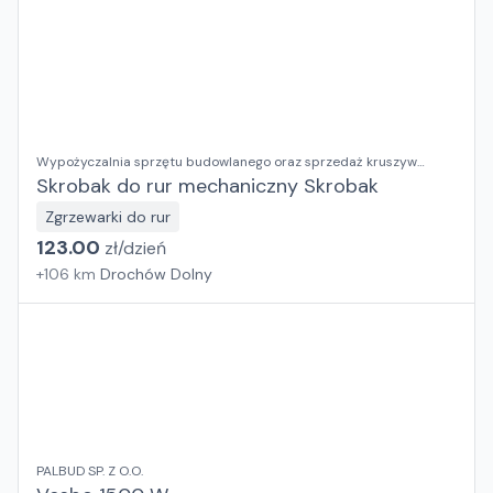
Wypożyczalnia sprzętu budowlanego oraz sprzedaż kruszyw
ozdobnych RENTAL BUD Justyna Dusza-Kumor
Skrobak do rur mechaniczny Skrobak
Zgrzewarki do rur
123.00
zł/
dzień
+
106
km
Drochów Dolny
PALBUD SP. Z O.O.