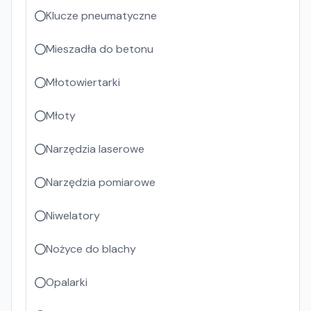
Klucze pneumatyczne
Mieszadła do betonu
Młotowiertarki
Młoty
Narzędzia laserowe
Narzędzia pomiarowe
Niwelatory
Nożyce do blachy
Opalarki