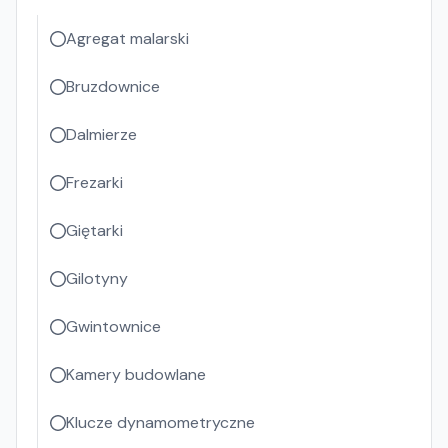
Agregat malarski
Bruzdownice
Dalmierze
Frezarki
Giętarki
Gilotyny
Gwintownice
Kamery budowlane
Klucze dynamometryczne