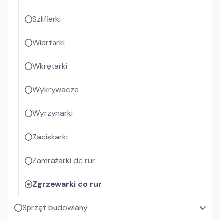
Szlifierki
Wiertarki
Wkrętarki
Wykrywacze
Wyrzynarki
Zaciskarki
Zamrażarki do rur
Zgrzewarki do rur
Sprzęt budowlany