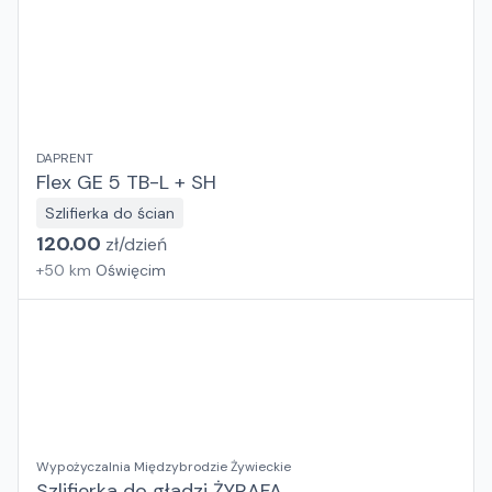
DAPRENT
Flex GE 5 TB-L + SH
Szlifierka do ścian
120.00
zł/
dzień
+
50
km
Oświęcim
Wypożyczalnia Międzybrodzie Żywieckie
Szlifierka do gładzi ŻYRAFA