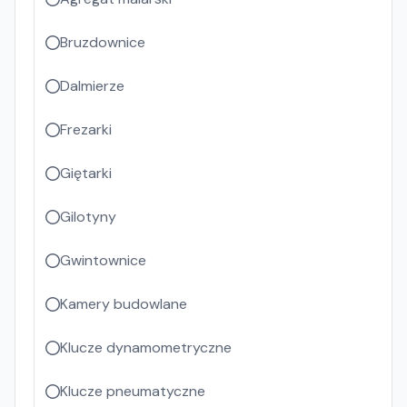
Bruzdownice
Dalmierze
Frezarki
Giętarki
Gilotyny
Gwintownice
Kamery budowlane
Klucze dynamometryczne
Klucze pneumatyczne