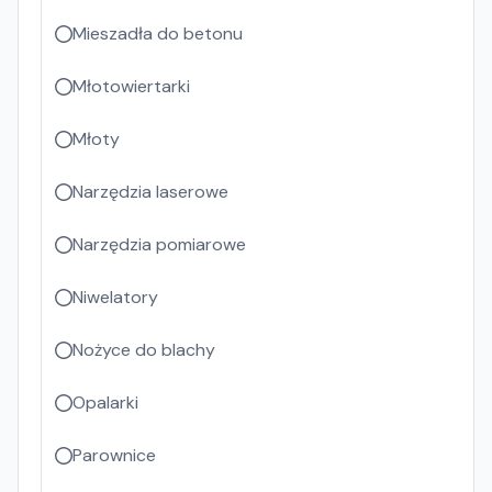
Mieszadła do betonu
Młotowiertarki
Młoty
Narzędzia laserowe
Narzędzia pomiarowe
Niwelatory
Nożyce do blachy
Opalarki
Parownice