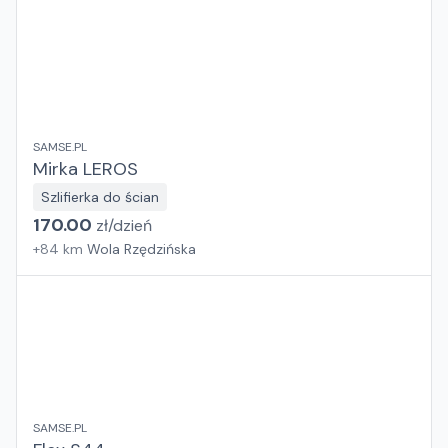
SAMSE.PL
Mirka LEROS
Szlifierka do ścian
170.00
zł/
dzień
+
84
km
Wola Rzędzińska
SAMSE.PL