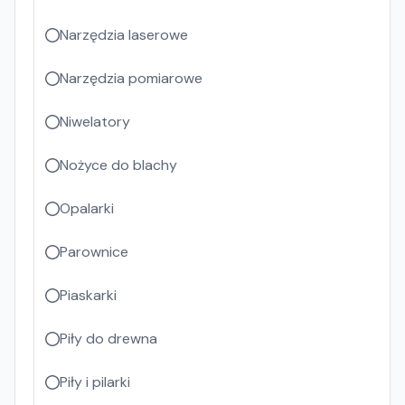
Narzędzia laserowe
Narzędzia pomiarowe
Niwelatory
Nożyce do blachy
Opalarki
Parownice
Piaskarki
Piły do drewna
Piły i pilarki