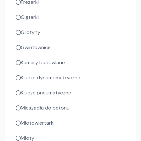
Frezarki
Giętarki
Gilotyny
Gwintownice
Kamery budowlane
Klucze dynamometryczne
Klucze pneumatyczne
Mieszadła do betonu
Młotowiertarki
Młoty