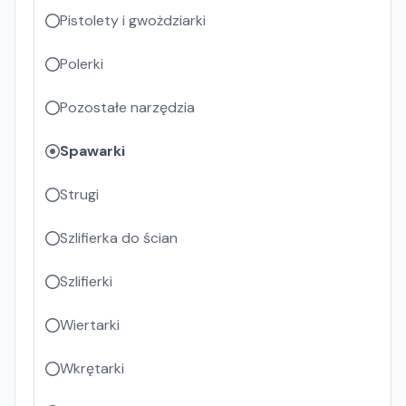
Pistolety i gwożdziarki
Polerki
Pozostałe narzędzia
Spawarki
Strugi
Szlifierka do ścian
Szlifierki
Wiertarki
Wkrętarki