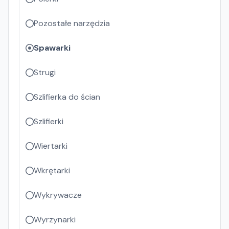
Pozostałe narzędzia
Spawarki
Strugi
Szlifierka do ścian
Szlifierki
Wiertarki
Wkrętarki
Wykrywacze
Wyrzynarki