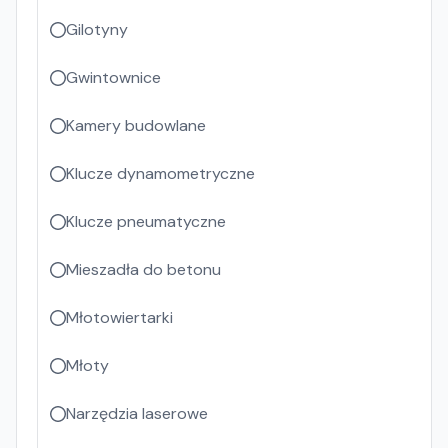
Gilotyny
Gwintownice
Kamery budowlane
Klucze dynamometryczne
Klucze pneumatyczne
Mieszadła do betonu
Młotowiertarki
Młoty
Narzędzia laserowe