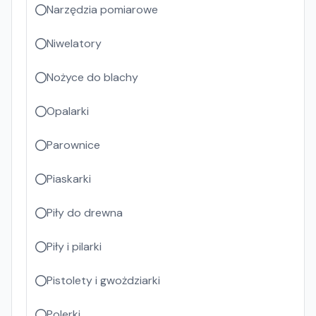
Narzędzia pomiarowe
Niwelatory
Nożyce do blachy
Opalarki
Parownice
Piaskarki
Piły do drewna
Piły i pilarki
Pistolety i gwożdziarki
Polerki