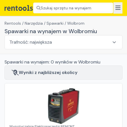
Szukaj sprzętu na wynajem
Rentools
/
Narzędzia
/
Spawarki
/
Wolbrom
Spawarki na wynajem w Wolbromiu
Spawarki
na wynajem:
0
wyników
w Wolbromiu
Wyniki z najbliższej okolicy
Wypożyczalnia Elektronarzędzi REMONT