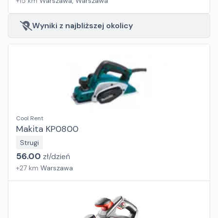
+
15
km
Warszawa, Warszawa
Wyniki z najbliższej okolicy
Cool Rent
Makita KP0800
Strugi
56.00
zł/
dzień
+
27
km
Warszawa