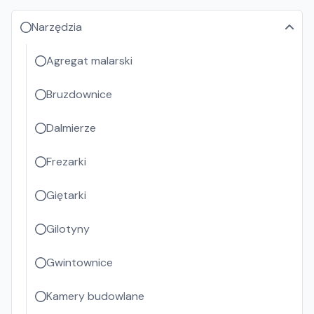
Narzędzia
Agregat malarski
Bruzdownice
Dalmierze
Frezarki
Giętarki
Gilotyny
Gwintownice
Kamery budowlane