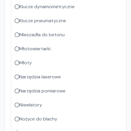
Klucze dynamometryczne
Klucze pneumatyczne
Mieszadła do betonu
Młotowiertarki
Młoty
Narzędzia laserowe
Narzędzia pomiarowe
Niwelatory
Nożyce do blachy