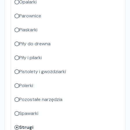
Opalarki
Parownice
Piaskarki
Piły do drewna
Piły i pilarki
Pistolety i gwożdziarki
Polerki
Pozostałe narzędzia
Spawarki
Strugi