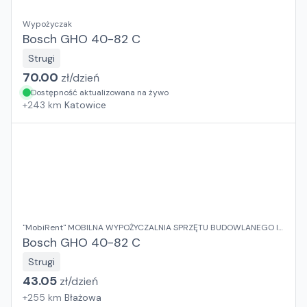
Wypożyczak
Bosch GHO 40-82 C
Strugi
70.00
zł/
dzień
Dostępność aktualizowana na żywo
+
243
km
Katowice
"MobiRent" MOBILNA WYPOŻYCZALNIA SPRZĘTU BUDOWLANEGO I
OGRODOWEGO Jaroslaw Rybka
Bosch GHO 40-82 C
Strugi
43.05
zł/
dzień
+
255
km
Błażowa