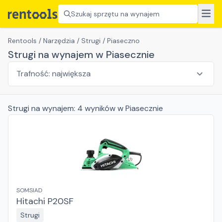
Szukaj sprzętu na wynajem
Rentools
/
Narzędzia
/
Strugi
/
Piaseczno
Strugi na wynajem w Piasecznie
Strugi
na wynajem:
4
wyników
w Piasecznie
SOMSIAD
Hitachi P20SF
Strugi