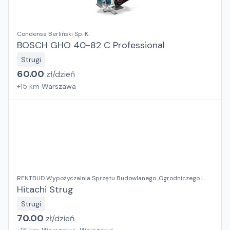
Condensa Berliński Sp. K.
BOSCH GHO 40-82 C Professional
Strugi
60.00
zł/
dzień
+
15
km
Warszawa
RENTBUD Wypożyczalnia Sprzętu Budowlanego ,Ogrodniczego i
Elektronarzędzi
Hitachi Strug
Strugi
70.00
zł/
dzień