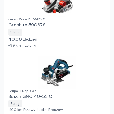
Łukasz Wojas BUD&RENT
Graphite 59G678
Strugi
40.00
zł/
dzień
+
99
km
Trzcianki
Grupa JPD sp. z o.o.
Bosch GNO 40-52 C
Strugi
+
100
km
Puławy, Lublin, Rzeszów