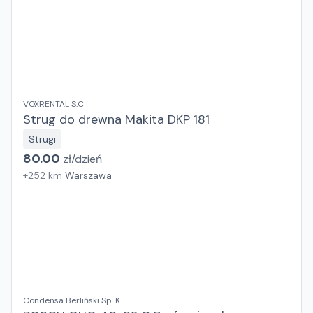
VOXRENTAL S.C
Strug do drewna Makita DKP 181
Strugi
80.00
zł/
dzień
+
252
km
Warszawa
Condensa Berliński Sp. K.