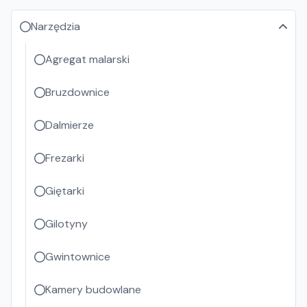
Narzędzia
Agregat malarski
Bruzdownice
Dalmierze
Frezarki
Giętarki
Gilotyny
Gwintownice
Kamery budowlane