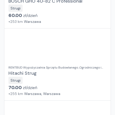
BOSCH GHO 40-82 C Professional
Strugi
60.00
zł/
dzień
+
253
km
Warszawa
RENTBUD Wypożyczalnia Sprzętu Budowlanego ,Ogrodniczego i
Elektronarzędzi
Hitachi Strug
Strugi
70.00
zł/
dzień
+
255
km
Warszawa, Warszawa