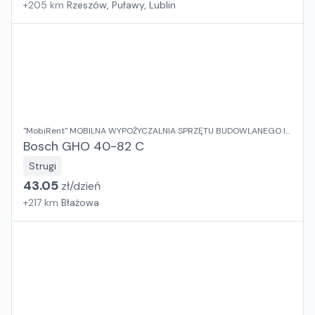
+
205
km
Rzeszów, Puławy, Lublin
"MobiRent" MOBILNA WYPOŻYCZALNIA SPRZĘTU BUDOWLANEGO I
OGRODOWEGO Jaroslaw Rybka
Bosch GHO 40-82 C
Strugi
43.05
zł/
dzień
+
217
km
Błażowa