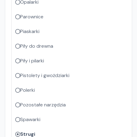
Opalarki
Parownice
Piaskarki
Piły do drewna
Piły i pilarki
Pistolety i gwożdziarki
Polerki
Pozostałe narzędzia
Spawarki
Strugi