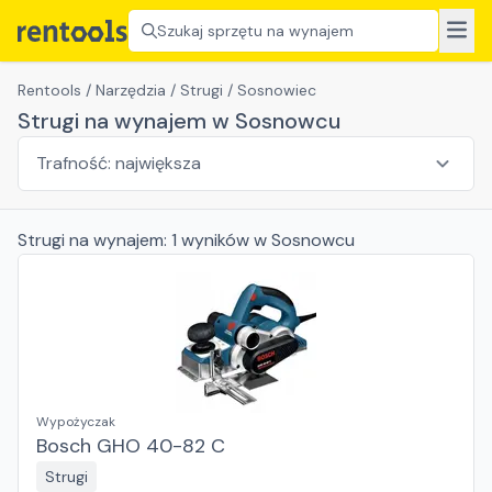
Szukaj sprzętu na wynajem
Rentools
/
Narzędzia
/
Strugi
/
Sosnowiec
Strugi na wynajem w Sosnowcu
Strugi
na wynajem:
1
wyników
w Sosnowcu
Wypożyczak
Bosch GHO 40-82 C
Strugi