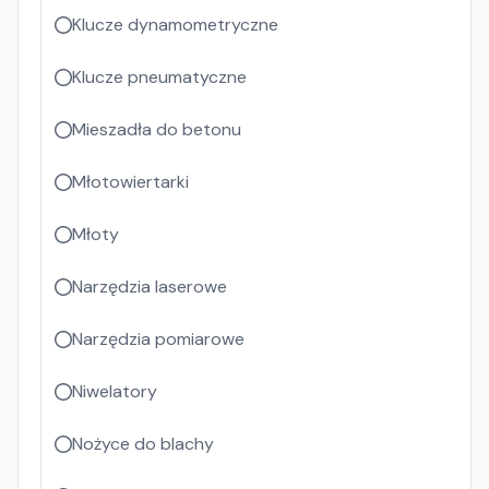
Klucze dynamometryczne
Klucze pneumatyczne
Mieszadła do betonu
Młotowiertarki
Młoty
Narzędzia laserowe
Narzędzia pomiarowe
Niwelatory
Nożyce do blachy