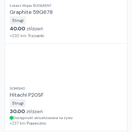
Łukasz Wojas BUD&RENT
Graphite 59G678
Strugi
40.00
zł/
dzień
+
230
km
Trzcianki
SOMSIAD
Hitachi P20SF
Strugi
30.00
zł/
dzień
Dostępność aktualizowana na żywo
+
237
km
Piaseczno