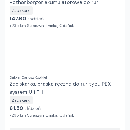
Rothenberger akumulatorowa do rur
Zaciskarki
147.60
zł/
dzień
+
235
km
Straszyn, Lniska, Gdańsk
Dakkar Dariusz Kowkiel
Zaciskarka, praska ręczna do rur typu PEX
system U i TH
Zaciskarki
61.50
zł/
dzień
+
235
km
Straszyn, Lniska, Gdańsk