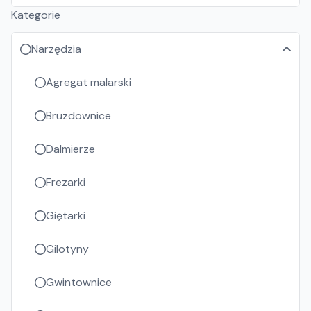
Kategorie
Narzędzia
Agregat malarski
Bruzdownice
Dalmierze
Frezarki
Giętarki
Gilotyny
Gwintownice