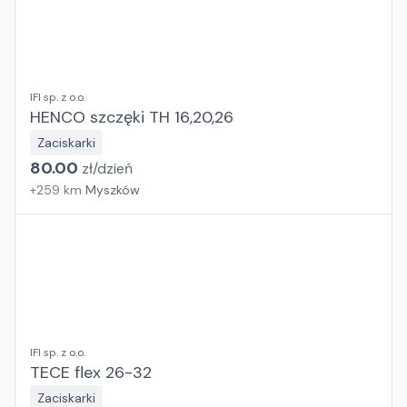
IFI sp. z o.o.
HENCO szczęki TH 16,20,26
Zaciskarki
80.00
zł/
dzień
+
259
km
Myszków
IFI sp. z o.o.
TECE flex 26-32
Zaciskarki