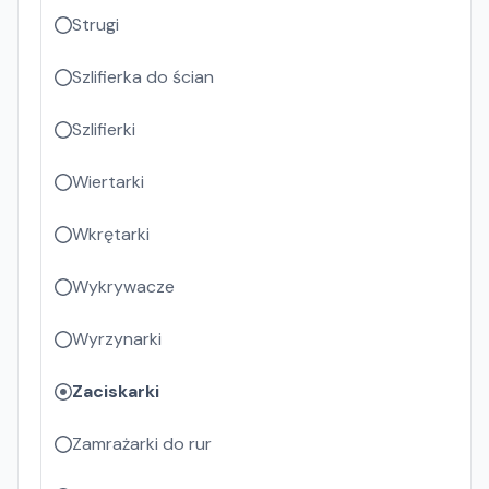
Strugi
Szlifierka do ścian
Szlifierki
Wiertarki
Wkrętarki
Wykrywacze
Wyrzynarki
Zaciskarki
Zamrażarki do rur