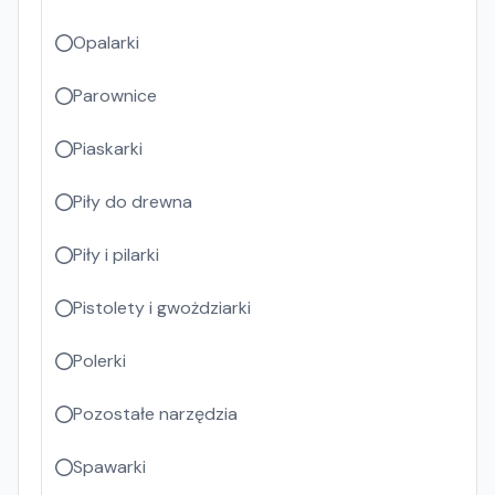
Opalarki
Parownice
Piaskarki
Piły do drewna
Piły i pilarki
Pistolety i gwożdziarki
Polerki
Pozostałe narzędzia
Spawarki