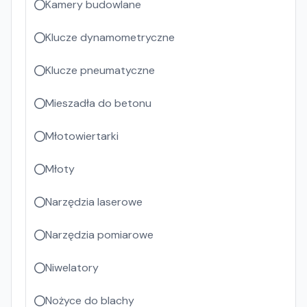
Kamery budowlane
Klucze dynamometryczne
Klucze pneumatyczne
Mieszadła do betonu
Młotowiertarki
Młoty
Narzędzia laserowe
Narzędzia pomiarowe
Niwelatory
Nożyce do blachy