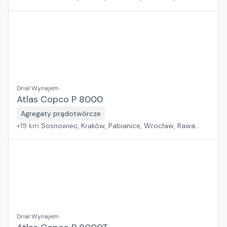
Mazowiecka, Jawor, Rzeszów, Płock, Warszawa, Poznań,
Suchy Las, Zielona Góra, Białystok, Szczecin, Gdańsk
Drial Wynajem
Atlas Copco P 8000
Agregaty prądotwórcze
+
19
km
Sosnowiec, Kraków, Pabianice, Wrocław, Rawa
Mazowiecka, Jawor, Rzeszów, Płock, Warszawa, Poznań,
Suchy Las, Zielona Góra, Białystok, Szczecin, Gdańsk
Drial Wynajem