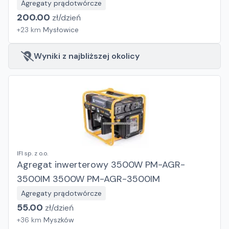
Agregaty prądotwórcze
200.00
zł/
dzień
+
23
km
Mysłowice
Wyniki z najbliższej okolicy
IFI sp. z o.o.
Agregat inwerterowy 3500W PM-AGR-
3500IM 3500W PM-AGR-3500IM
Agregaty prądotwórcze
55.00
zł/
dzień
+
36
km
Myszków