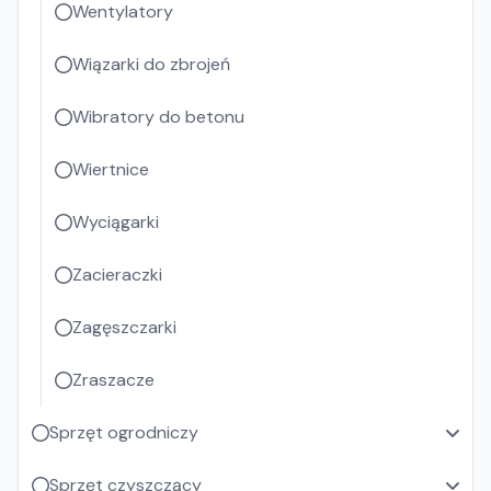
Wentylatory
Wiązarki do zbrojeń
Wibratory do betonu
Wiertnice
Wyciągarki
Zacieraczki
Zagęszczarki
Zraszacze
Sprzęt ogrodniczy
Sprzęt czyszczący