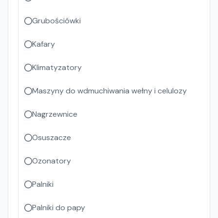
Grubościówki
Kafary
Klimatyzatory
Maszyny do wdmuchiwania wełny i celulozy
Nagrzewnice
Osuszacze
Ozonatory
Palniki
Palniki do papy