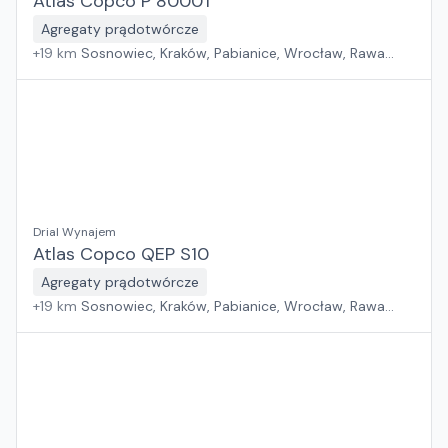
Atlas Copco P 8000T
Agregaty prądotwórcze
+
19
km
Sosnowiec, Kraków, Pabianice, Wrocław, Rawa
Mazowiecka, Jawor, Rzeszów, Płock, Warszawa, Poznań,
Suchy Las, Zielona Góra, Białystok, Szczecin, Gdańsk
Drial Wynajem
Atlas Copco QEP S10
Agregaty prądotwórcze
+
19
km
Sosnowiec, Kraków, Pabianice, Wrocław, Rawa
Mazowiecka, Jawor, Rzeszów, Płock, Warszawa, Poznań,
Suchy Las, Zielona Góra, Białystok, Szczecin, Gdańsk