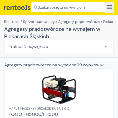
Szukaj sprzętu na wynajem
Rentools
/
Sprzęt budowlany
/
Agregaty prądotwórcze
/
Piekary 
Agregaty prądotwórcze na wynajem w
Piekarach Śląskich
Agregaty prądotwórcze
na wynajem:
29
wyników
w
Piekarach Śląskich
MARUT MASZYNY I URZĄDZENIA SP. Z O.O.
FOGO FH5000/FH5001