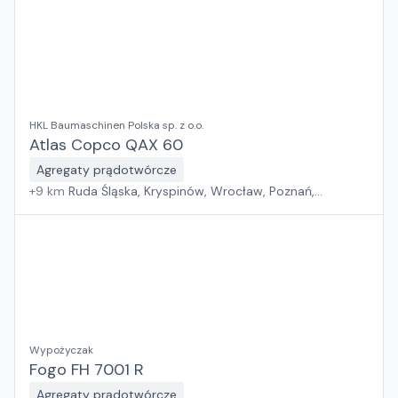
HKL Baumaschinen Polska sp. z o.o.
Atlas Copco QAX 60
Agregaty prądotwórcze
+
9
km
Ruda Śląska, Kryspinów, Wrocław, Poznań,
Grębocin, Gdańsk
Wypożyczak
Fogo FH 7001 R
Agregaty prądotwórcze