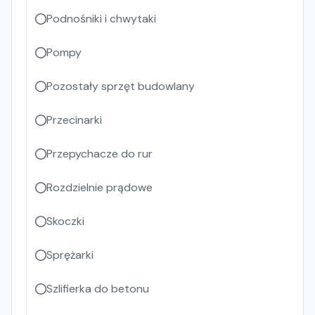
Podnośniki i chwytaki
Pompy
Pozostały sprzęt budowlany
Przecinarki
Przepychacze do rur
Rozdzielnie prądowe
Skoczki
Sprężarki
Szlifierka do betonu