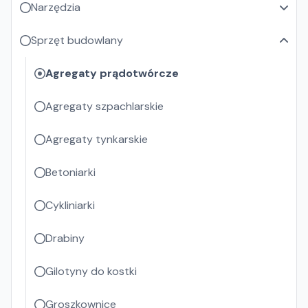
Narzędzia
Sprzęt budowlany
Agregaty prądotwórcze
Agregaty szpachlarskie
Agregaty tynkarskie
Betoniarki
Cykliniarki
Drabiny
Gilotyny do kostki
Groszkownice