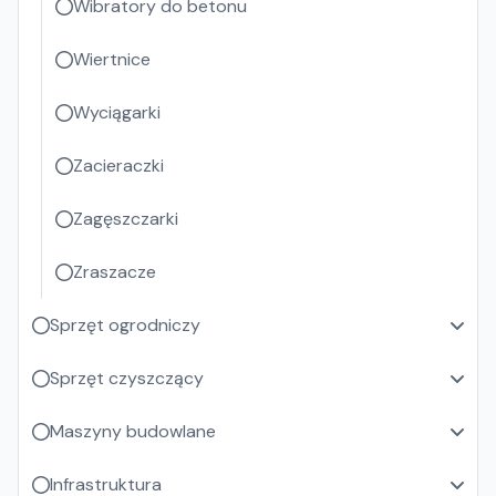
Wibratory do betonu
Wiertnice
Wyciągarki
Zacieraczki
Zagęszczarki
Zraszacze
Sprzęt ogrodniczy
Sprzęt czyszczący
Maszyny budowlane
Infrastruktura