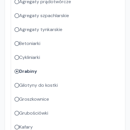
Agregaty prądotwórcze
Agregaty szpachlarskie
Agregaty tynkarskie
Betoniarki
Cykliniarki
Drabiny
Gilotyny do kostki
Groszkownice
Grubościówki
Kafary