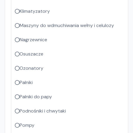
Klimatyzatory
Maszyny do wdmuchiwania wełny i celulozy
Nagrzewnice
Osuszacze
Ozonatory
Palniki
Palniki do papy
Podnośniki i chwytaki
Pompy