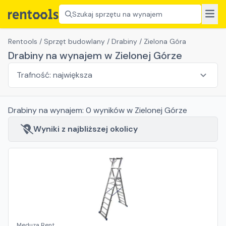
Szukaj sprzętu na wynajem
Rentools
/
Sprzęt budowlany
/
Drabiny
/
Zielona Góra
Drabiny na wynajem w Zielonej Górze
Drabiny
na wynajem:
0
wyników
w Zielonej Górze
Wyniki z najbliższej okolicy
Meduza Rent