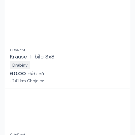
CityRent
Krause Tribilo 3x8
Drabiny
60.00
zł/
dzień
+
241
km
Chojnice
CityRent