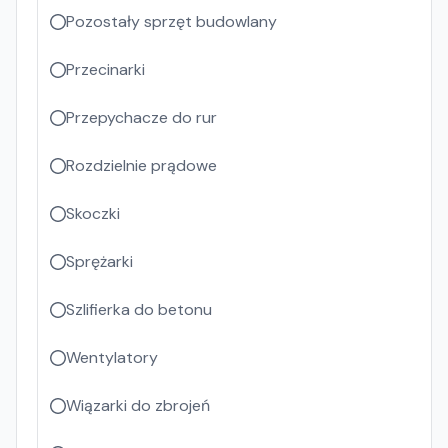
Pozostały sprzęt budowlany
Przecinarki
Przepychacze do rur
Rozdzielnie prądowe
Skoczki
Sprężarki
Szlifierka do betonu
Wentylatory
Wiązarki do zbrojeń