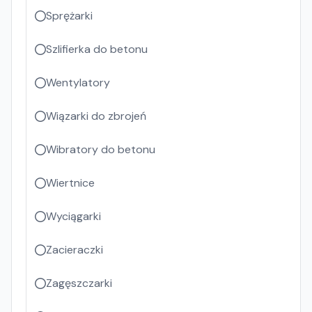
Sprężarki
Szlifierka do betonu
Wentylatory
Wiązarki do zbrojeń
Wibratory do betonu
Wiertnice
Wyciągarki
Zacieraczki
Zagęszczarki