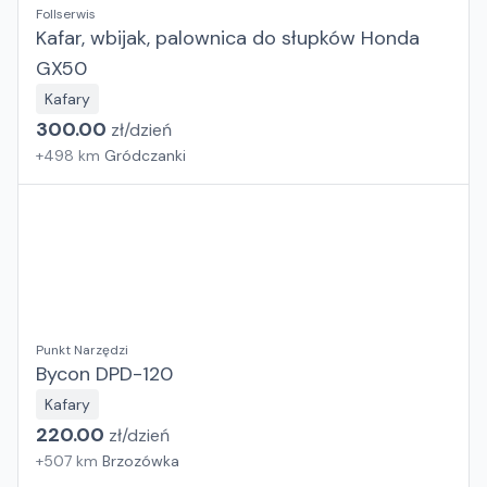
Follserwis
Kafar, wbijak, palownica do słupków Honda
GX50
Kafary
300.00
zł/
dzień
+
498
km
Gródczanki
Punkt Narzędzi
Bycon DPD-120
Kafary
220.00
zł/
dzień
+
507
km
Brzozówka