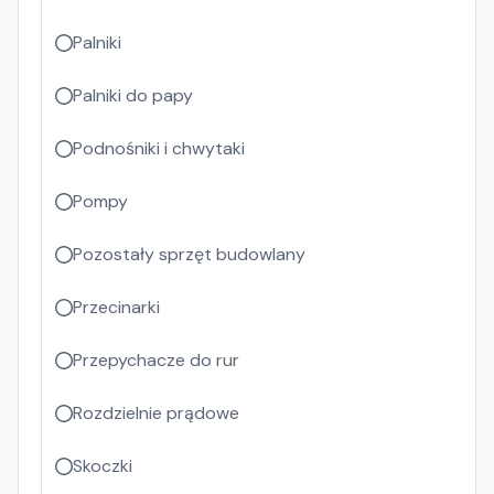
Palniki
Palniki do papy
Podnośniki i chwytaki
Pompy
Pozostały sprzęt budowlany
Przecinarki
Przepychacze do rur
Rozdzielnie prądowe
Skoczki