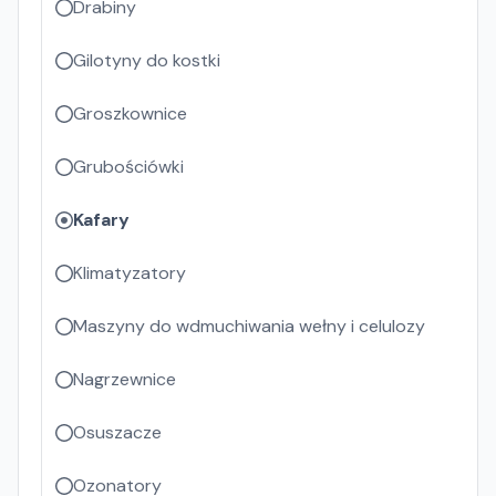
Drabiny
Gilotyny do kostki
Groszkownice
Grubościówki
Kafary
Klimatyzatory
Maszyny do wdmuchiwania wełny i celulozy
Nagrzewnice
Osuszacze
Ozonatory