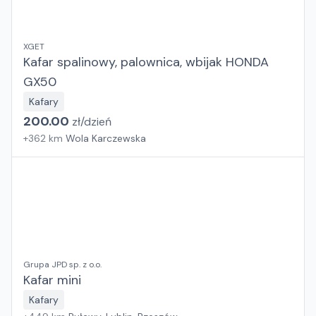
XGET
Kafar spalinowy, palownica, wbijak HONDA
GX50
Kafary
200.00
zł/
dzień
+
362
km
Wola Karczewska
Grupa JPD sp. z o.o.
Kafar mini
Kafary