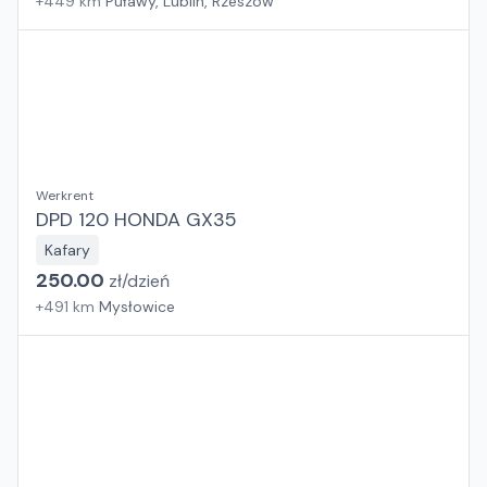
+
449
km
Puławy, Lublin, Rzeszów
Werkrent
DPD 120 HONDA GX35
Kafary
250.00
zł/
dzień
+
491
km
Mysłowice