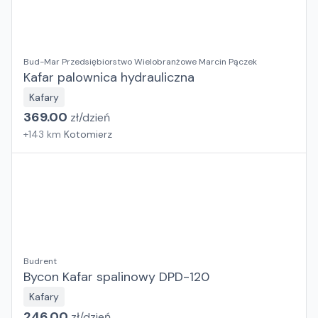
Bud-Mar Przedsiębiorstwo Wielobranżowe Marcin Pączek
Kafar palownica hydrauliczna
Kafary
369.00
zł/
dzień
+
143
km
Kotomierz
Budrent
Bycon Kafar spalinowy DPD-120
Kafary
246.00
zł/
dzień