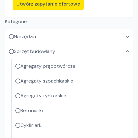
Utwórz zapytanie ofertowe
Kategorie
Narzędzia
Sprzęt budowlany
Agregaty prądotwórcze
Agregaty szpachlarskie
Agregaty tynkarskie
Betoniarki
Cykliniarki