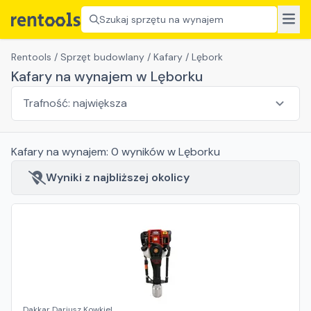
Szukaj sprzętu na wynajem
Rentools
/
Sprzęt budowlany
/
Kafary
/
Lębork
Kafary na wynajem w Lęborku
Kafary
na wynajem:
0
wyników
w Lęborku
Wyniki z najbliższej okolicy
Dakkar Dariusz Kowkiel