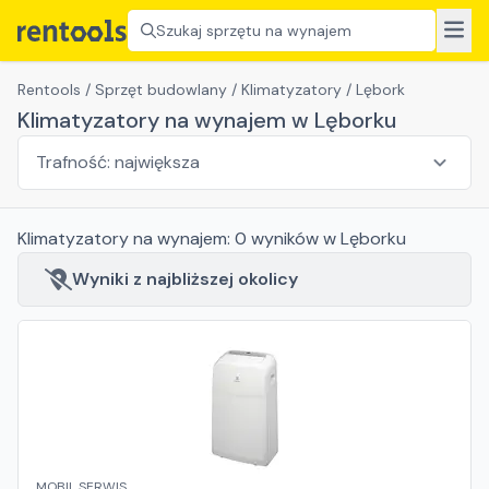
Szukaj sprzętu na wynajem
Rentools
/
Sprzęt budowlany
/
Klimatyzatory
/
Lębork
Klimatyzatory na wynajem w Lęborku
Klimatyzatory
na wynajem:
0
wyników
w Lęborku
Wyniki z najbliższej okolicy
MOBIL SERWIS