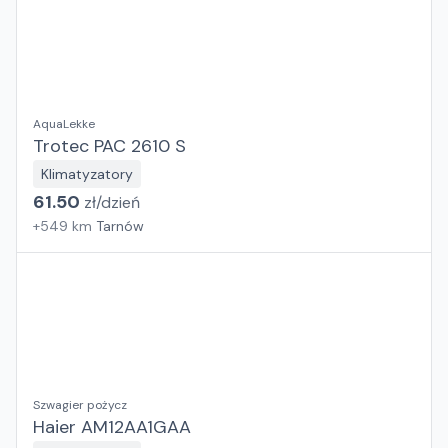
AquaLekke
Trotec PAC 2610 S
Klimatyzatory
61.50
zł/
dzień
+
549
km
Tarnów
Szwagier pożycz
Haier AM12AA1GAA