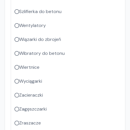
Szlifierka do betonu
Wentylatory
Wiązarki do zbrojeń
Wibratory do betonu
Wiertnice
Wyciągarki
Zacieraczki
Zagęszczarki
Zraszacze