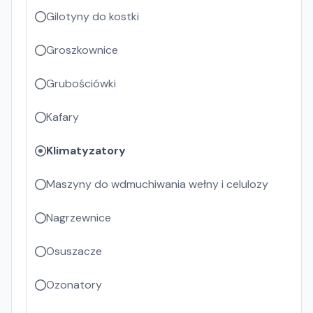
Gilotyny do kostki
Groszkownice
Grubościówki
Kafary
Klimatyzatory
Maszyny do wdmuchiwania wełny i celulozy
Nagrzewnice
Osuszacze
Ozonatory