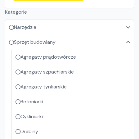
Kategorie
Narzędzia
Sprzęt budowlany
Agregaty prądotwórcze
Agregaty szpachlarskie
Agregaty tynkarskie
Betoniarki
Cykliniarki
Drabiny