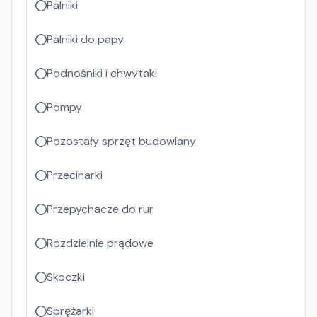
Palniki
Palniki do papy
Podnośniki i chwytaki
Pompy
Pozostały sprzęt budowlany
Przecinarki
Przepychacze do rur
Rozdzielnie prądowe
Skoczki
Sprężarki