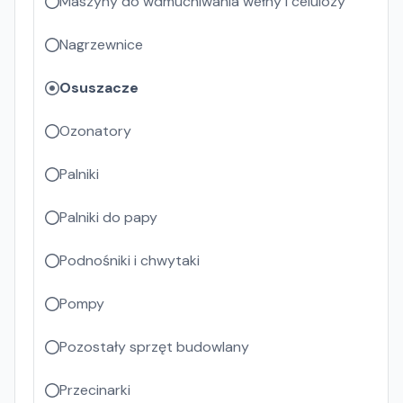
Maszyny do wdmuchiwania wełny i celulozy
Nagrzewnice
Osuszacze
Ozonatory
Palniki
Palniki do papy
Podnośniki i chwytaki
Pompy
Pozostały sprzęt budowlany
Przecinarki