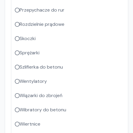
Przepychacze do rur
Rozdzielnie prądowe
Skoczki
Sprężarki
Szlifierka do betonu
Wentylatory
Wiązarki do zbrojeń
Wibratory do betonu
Wiertnice