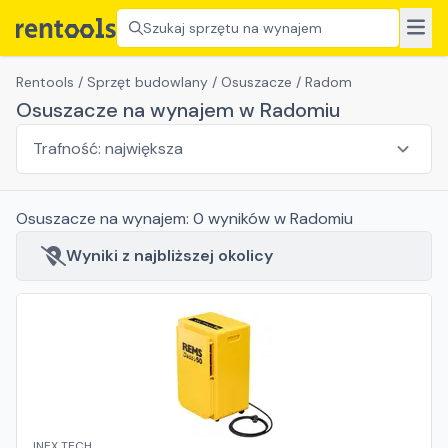
Szukaj sprzętu na wynajem
Rentools
/
Sprzęt budowlany
/
Osuszacze
/
Radom
Osuszacze na wynajem w Radomiu
Osuszacze
na wynajem:
0
wyników
w Radomiu
Wyniki z najbliższej okolicy
INEX TECH