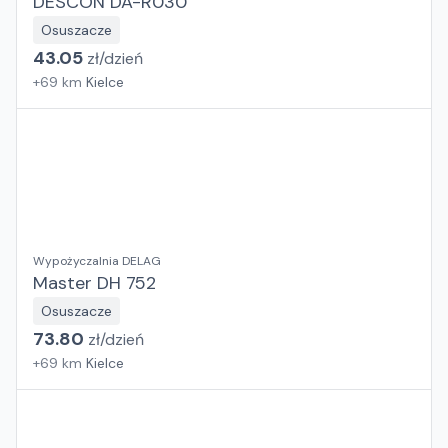
DESCON DA-R030
Osuszacze
43.05
zł/
dzień
+
69
km
Kielce
Wypożyczalnia DELAG
Master DH 752
Osuszacze
73.80
zł/
dzień
+
69
km
Kielce