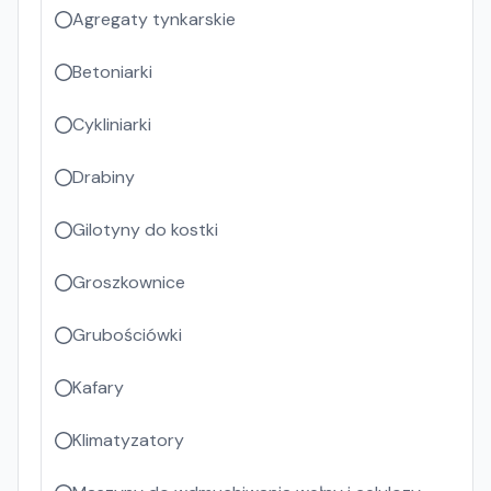
Agregaty tynkarskie
Betoniarki
Cykliniarki
Drabiny
Gilotyny do kostki
Groszkownice
Grubościówki
Kafary
Klimatyzatory