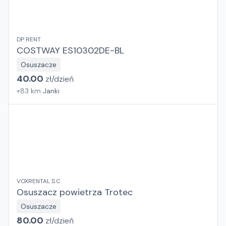
DP RENT
COSTWAY ES10302DE-BL
Osuszacze
40.00
zł/
dzień
+
83
km
Janki
VOXRENTAL S.C
Osuszacz powietrza Trotec
Osuszacze
80.00
zł/
dzień