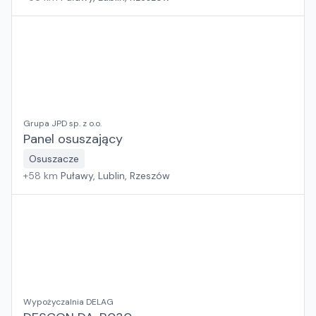
Grupa JPD sp. z o.o.
Panel osuszający
Osuszacze
+
58
km
Puławy, Lublin, Rzeszów
Wypożyczalnia DELAG