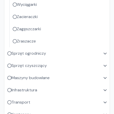
Wyciągarki
Zacieraczki
Zagęszczarki
Zraszacze
Sprzęt ogrodniczy
Sprzęt czyszczący
Maszyny budowlane
Infrastruktura
Transport