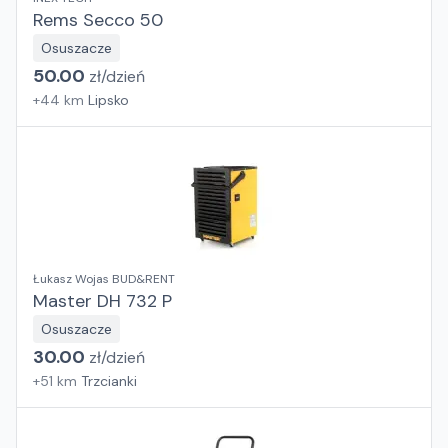
Rems Secco 50
Osuszacze
50.00
zł/
dzień
+
44
km
Lipsko
Łukasz Wojas BUD&RENT
Master DH 732 P
Osuszacze
30.00
zł/
dzień
+
51
km
Trzcianki