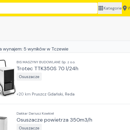
Kategorie
W
a wynajem:
5
wyników
w Tczewie
BIS MASZYNY BUDOWLANE Sp. z o.o.
Trotec TTK350S 70 l/24h
Osuszacze
+
20
km
Pruszcz Gdański, Reda
Dakkar Dariusz Kowkiel
Osuszacze powietrza 350m3/h
Osuszacze