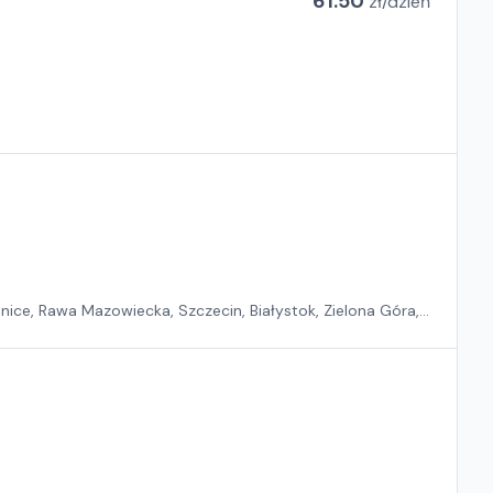
61.50
zł/
dzień
nice, Rawa Mazowiecka, Szczecin, Białystok, Zielona Góra,