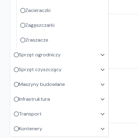
Zacieraczki
Zagęszczarki
Zraszacze
Sprzęt ogrodniczy
Sprzęt czyszczący
Maszyny budowlane
Infrastruktura
Transport
Kontenery