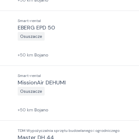
+
50
km
Bojano
Smart-rental
EBERG EPD 50
Osuszacze
+
50
km
Bojano
Smart-rental
MissionAir DEHUMI
Osuszacze
+
50
km
Bojano
TDM Wypożyczalnia sprzętu budowlanego i ogrodniczego
Master DH 44