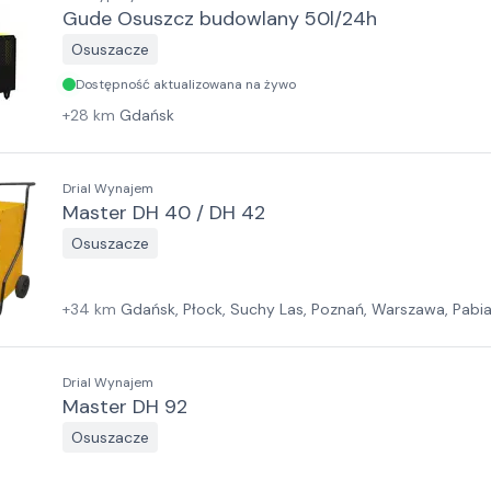
Gude Osuszcz budowlany 50l/24h
Osuszacze
Dostępność aktualizowana na żywo
+
28
km
Gdańsk
Drial Wynajem
Master DH 40 / DH 42
Osuszacze
+
34
km
Gdańsk, Płock, Suchy Las, Poznań, Warszawa, Pabia
Wrocław, Jawor, Sosnowiec, Kraków, Rzeszów
Drial Wynajem
Master DH 92
Osuszacze