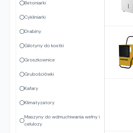
Betoniarki
Cykliniarki
Drabiny
Gilotyny do kostki
Groszkownice
Grubościówki
Kafary
Klimatyzatory
Maszyny do wdmuchiwania wełny i
celulozy