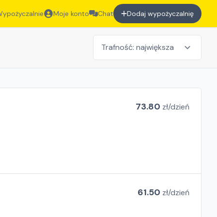
ypożyczalnie
Moje konto
Chat
Dodaj wypożyczalnię
73.80
zł/
dzień
61.50
zł/
dzień