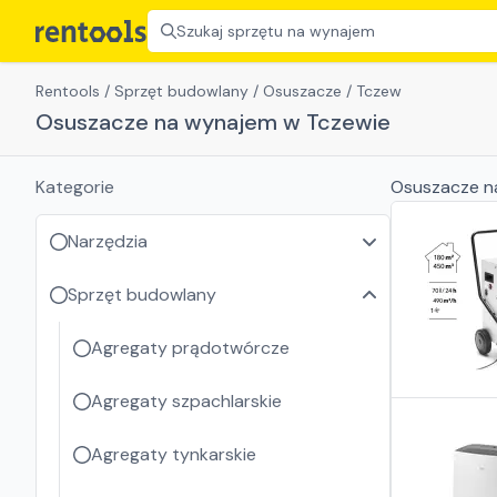
Szukaj sprzętu na wynajem
Rentools
/
Sprzęt budowlany
/
Osuszacze
/
Tczew
Osuszacze na wynajem w Tczewie
Kategorie
Osuszacze
n
Narzędzia
Sprzęt budowlany
Agregaty prądotwórcze
Agregaty szpachlarskie
Agregaty tynkarskie