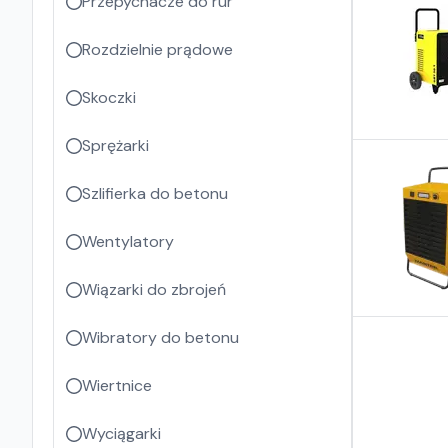
Przepychacze do rur
Rozdzielnie prądowe
Skoczki
Sprężarki
Szlifierka do betonu
Wentylatory
Wiązarki do zbrojeń
Wibratory do betonu
Wiertnice
Wyciągarki