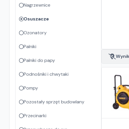
Nagrzewnice
Osuszacze
Ozonatory
Palniki
Wyniki
Palniki do papy
Podnośniki i chwytaki
Pompy
Pozostały sprzęt budowlany
Przecinarki