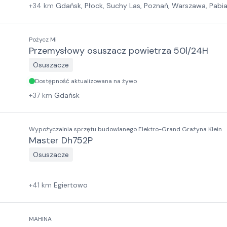
+
34
km
Gdańsk, Płock, Suchy Las, Poznań, Warszawa, Pabia
Wrocław, Jawor, Sosnowiec, Kraków, Rzeszów
Pożycz Mi
Przemysłowy osuszacz powietrza 50l/24H
Osuszacze
Dostępność aktualizowana na żywo
+
37
km
Gdańsk
Wypożyczalnia sprzętu budowlanego Elektro-Grand Grażyna Klein
Master Dh752P
Osuszacze
+
41
km
Egiertowo
MAHINA