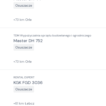
Osuszacze
+
73
km
Orle
TDM Wypożyczalnia sprzętu budowlanego i ogrodniczego
Master DH 752
Osuszacze
+
73
km
Orle
RENTAL EXPERT
KGK FGD 3036
Osuszacze
+
81
km
Łebcz