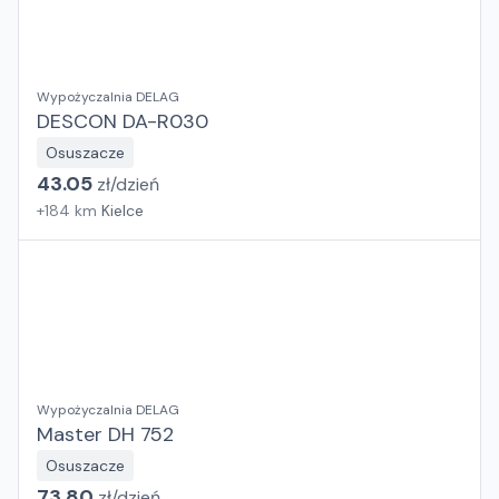
Wypożyczalnia DELAG
DESCON DA-R030
Osuszacze
43.05
zł/
dzień
+
184
km
Kielce
Wypożyczalnia DELAG
Master DH 752
Osuszacze
73.80
zł/
dzień