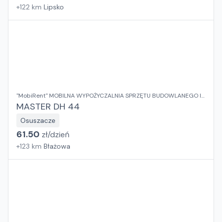
+
122
km
Lipsko
"MobiRent" MOBILNA WYPOŻYCZALNIA SPRZĘTU BUDOWLANEGO I
OGRODOWEGO Jaroslaw Rybka
MASTER DH 44
Osuszacze
61.50
zł/
dzień
+
123
km
Błażowa