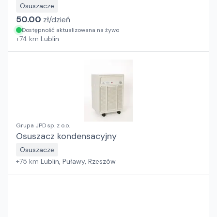
Osuszacze
50.00
zł/
dzień
Dostępność aktualizowana na żywo
+
74
km
Lublin
Grupa JPD sp. z o.o.
Osuszacz kondensacyjny
Osuszacze
+
75
km
Lublin, Puławy, Rzeszów