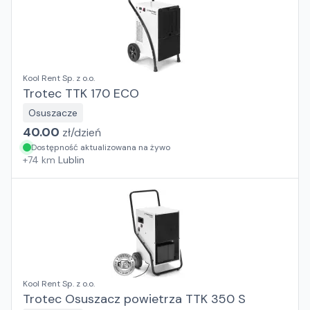
Kool Rent Sp. z o.o.
Trotec TTK 170 ECO
Osuszacze
40.00
zł/
dzień
Dostępność aktualizowana na żywo
+
74
km
Lublin
Kool Rent Sp. z o.o.
Trotec Osuszacz powietrza TTK 350 S