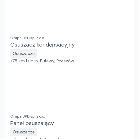
Grupa JPD sp. z o.o.
Osuszacz kondensacyjny
Osuszacze
+
75
km
Lublin, Puławy, Rzeszów
Grupa JPD sp. z o.o.
Panel osuszający
Osuszacze