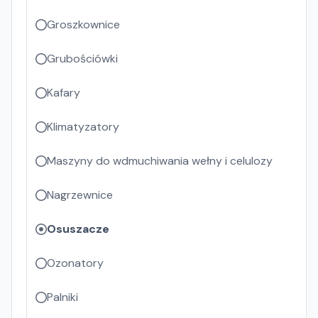
Groszkownice
Grubościówki
Kafary
Klimatyzatory
Maszyny do wdmuchiwania wełny i celulozy
Nagrzewnice
Osuszacze
Ozonatory
Palniki