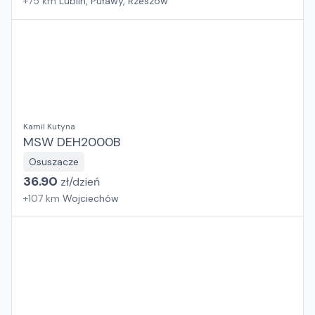
+
75
km
Lublin, Puławy, Rzeszów
Kamil Kutyna
MSW DEH2000B
Osuszacze
36.90
zł/
dzień
+
107
km
Wojciechów