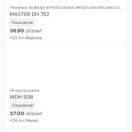
"MobiRent" MOBILNA WYPOŻYCZALNIA SPRZĘTU BUDOWLANEGO I
OGRODOWEGO Jaroslaw Rybka
MASTER DH 752
Osuszacze
36.90
zł/
dzień
+
123
km
Błażowa
DK wypożyczalnia
WDH 50B
Osuszacze
37.00
zł/
dzień
+
136
km
Mielec