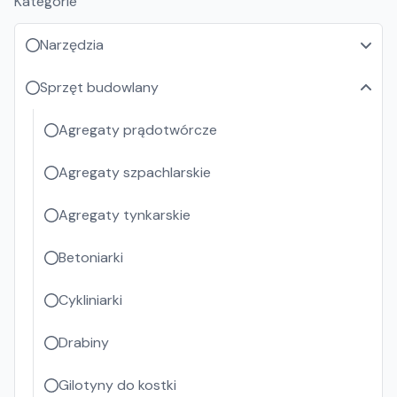
Kategorie
Narzędzia
Sprzęt budowlany
Agregaty prądotwórcze
Agregaty szpachlarskie
Agregaty tynkarskie
Betoniarki
Cykliniarki
Drabiny
Gilotyny do kostki