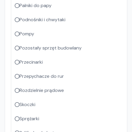
Palniki do papy
Podnośniki i chwytaki
Pompy
Pozostały sprzęt budowlany
Przecinarki
Przepychacze do rur
Rozdzielnie prądowe
Skoczki
Sprężarki