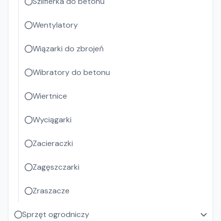
Szlifierka do betonu
Wentylatory
Wiązarki do zbrojeń
Wibratory do betonu
Wiertnice
Wyciągarki
Zacieraczki
Zagęszczarki
Zraszacze
Sprzęt ogrodniczy