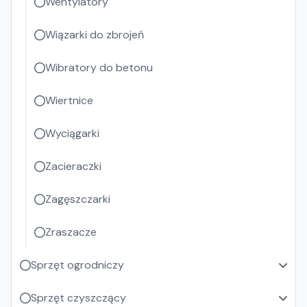
Wentylatory
Wiązarki do zbrojeń
Wibratory do betonu
Wiertnice
Wyciągarki
Zacieraczki
Zagęszczarki
Zraszacze
Sprzęt ogrodniczy
Sprzęt czyszczący