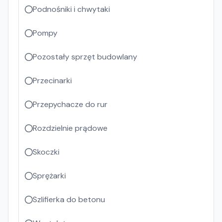
Podnośniki i chwytaki
Pompy
Pozostały sprzęt budowlany
Przecinarki
Przepychacze do rur
Rozdzielnie prądowe
Skoczki
Sprężarki
Szlifierka do betonu