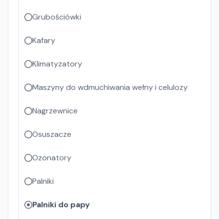
Grubościówki
Kafary
Klimatyzatory
Maszyny do wdmuchiwania wełny i celulozy
Nagrzewnice
Osuszacze
Ozonatory
Palniki
Palniki do papy