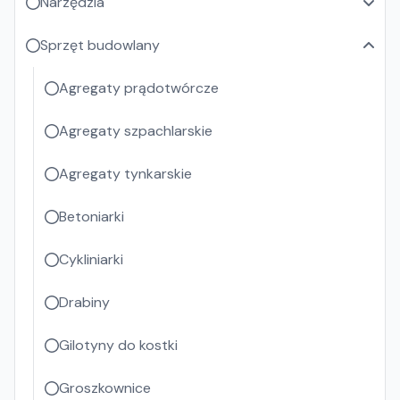
Narzędzia
Sprzęt budowlany
Agregaty prądotwórcze
Agregaty szpachlarskie
Agregaty tynkarskie
Betoniarki
Cykliniarki
Drabiny
Gilotyny do kostki
Groszkownice