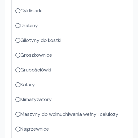
Cykliniarki
Drabiny
Gilotyny do kostki
Groszkownice
Grubościówki
Kafary
Klimatyzatory
Maszyny do wdmuchiwania wełny i celulozy
Nagrzewnice