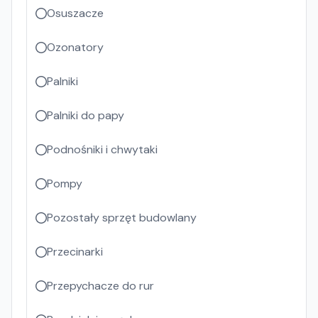
Osuszacze
Ozonatory
Palniki
Palniki do papy
Podnośniki i chwytaki
Pompy
Pozostały sprzęt budowlany
Przecinarki
Przepychacze do rur