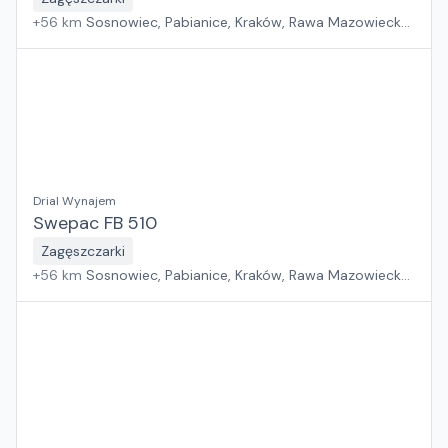
+
56
km
Sosnowiec, Pabianice, Kraków, Rawa Mazowiecka,
Wrocław, Płock, Jawor, Warszawa, Rzeszów, Poznań,
Suchy Las, Zielona Góra, Białystok, Gdańsk, Szczecin
Drial Wynajem
Swepac FB 510
Zagęszczarki
+
56
km
Sosnowiec, Pabianice, Kraków, Rawa Mazowiecka,
Wrocław, Płock, Jawor, Warszawa, Rzeszów, Poznań,
Suchy Las, Zielona Góra, Białystok, Gdańsk, Szczecin