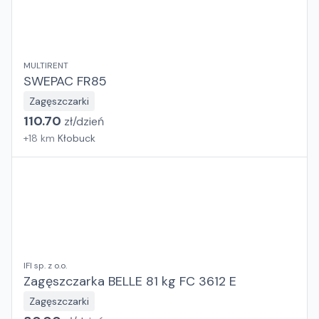
MULTIRENT
SWEPAC FR85
Zagęszczarki
110.70
zł/
dzień
+
18
km
Kłobuck
IFI sp. z o.o.
Zagęszczarka BELLE 81 kg FC 3612 E
Zagęszczarki