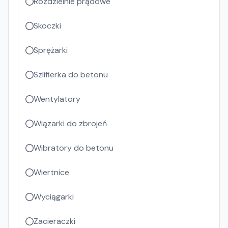
Rozdzielnie prądowe
Skoczki
Sprężarki
Szlifierka do betonu
Wentylatory
Wiązarki do zbrojeń
Wibratory do betonu
Wiertnice
Wyciągarki
Zacieraczki