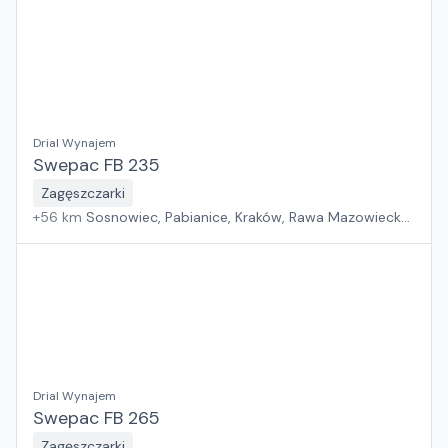
Suchy Las, Zielona Góra, Białystok, Gdańsk, Szczecin
Drial Wynajem
Swepac FB 235
Zagęszczarki
+
56
km
Sosnowiec, Pabianice, Kraków, Rawa Mazowiecka,
Wrocław, Płock, Jawor, Warszawa, Rzeszów, Poznań,
Suchy Las, Zielona Góra, Białystok, Gdańsk, Szczecin
Drial Wynajem
Swepac FB 265
Zagęszczarki