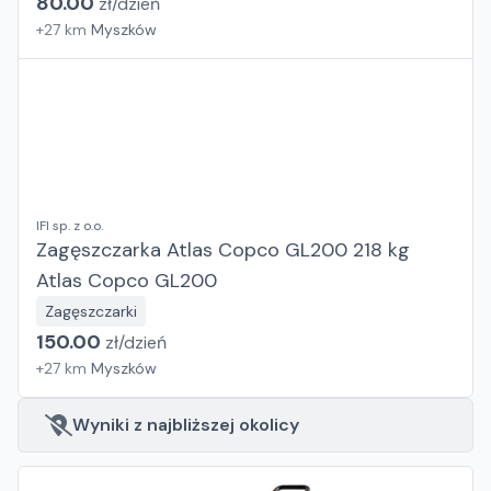
80.00
zł/
dzień
+
27
km
Myszków
IFI sp. z o.o.
Zagęszczarka Atlas Copco GL200 218 kg
Atlas Copco GL200
Zagęszczarki
150.00
zł/
dzień
+
27
km
Myszków
Wyniki z najbliższej okolicy