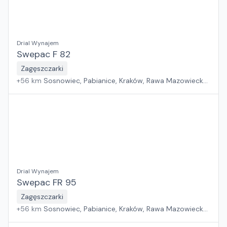
Drial Wynajem
Swepac F 82
Zagęszczarki
+
56
km
Sosnowiec, Pabianice, Kraków, Rawa Mazowiecka,
Wrocław, Płock, Jawor, Warszawa, Rzeszów, Poznań,
Suchy Las, Zielona Góra, Białystok, Gdańsk, Szczecin
Drial Wynajem
Swepac FR 95
Zagęszczarki
+
56
km
Sosnowiec, Pabianice, Kraków, Rawa Mazowiecka,
Wrocław, Płock, Jawor, Warszawa, Rzeszów, Poznań,