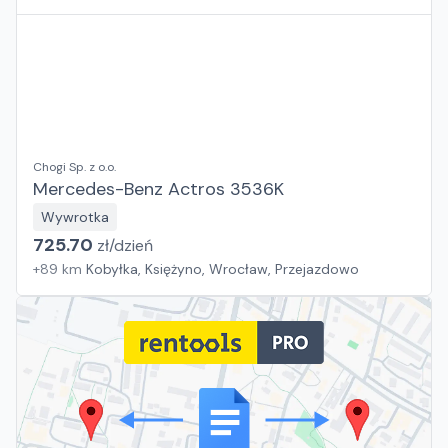
Chogi Sp. z o.o.
Mercedes-Benz Actros 3536K
Wywrotka
725.70
zł/
dzień
+
89
km
Kobyłka, Księżyno, Wrocław, Przejazdowo