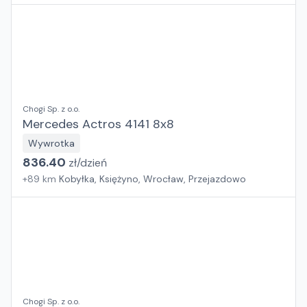
Chogi Sp. z o.o.
Mercedes Actros 4141 8x8
Wywrotka
836.40
zł/
dzień
+
89
km
Kobyłka, Księżyno, Wrocław, Przejazdowo
Chogi Sp. z o.o.