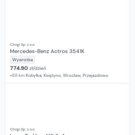
Chogi Sp. z o.o.
Mercedes-Benz Actros 3541K
Wywrotka
774.90
zł/
dzień
+
89
km
Kobyłka, Księżyno, Wrocław, Przejazdowo
Chogi Sp. z o.o.