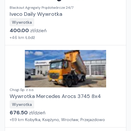
Blackout Agregaty Prądotwórcze 24/7
Iveco Daily Wywrotka
Wywrotka
400.00
zł/
dzień
+
46
km
Łódź
Chogi Sp. z o.o.
Wywrotka Mercedes Arocs 3745 8x4
Wywrotka
676.50
zł/
dzień
+
89
km
Kobyłka, Księżyno, Wrocław, Przejazdowo