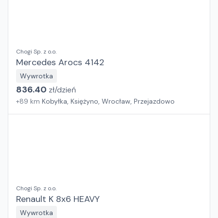
Chogi Sp. z o.o.
Mercedes Arocs 4142
Wywrotka
836.40
zł/
dzień
+
89
km
Kobyłka, Księżyno, Wrocław, Przejazdowo
Chogi Sp. z o.o.
Renault K 8x6 HEAVY
Wywrotka