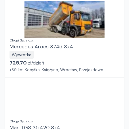
Chogi Sp. z o.o.
Mercedes Arocs 3745 8x4
Wywrotka
725.70
zł/
dzień
+
89
km
Kobyłka, Księżyno, Wrocław, Przejazdowo
Chogi Sp. z o.o.
Man TGS 35.420 8x4