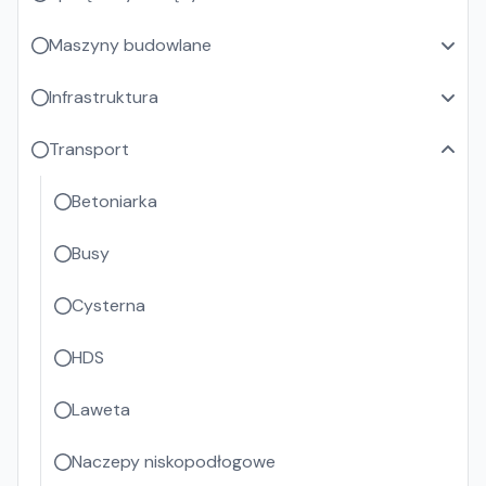
Maszyny budowlane
Infrastruktura
Transport
Betoniarka
Busy
Cysterna
HDS
Laweta
Naczepy niskopodłogowe