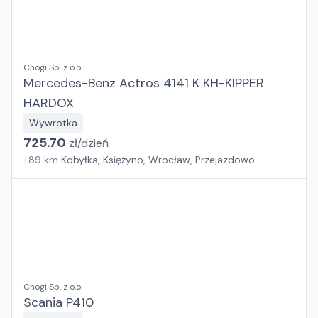
Chogi Sp. z o.o.
Mercedes-Benz Actros 4141 K KH-KIPPER
HARDOX
Wywrotka
725.70
zł/
dzień
+
89
km
Kobyłka, Księżyno, Wrocław, Przejazdowo
Chogi Sp. z o.o.
Scania P410