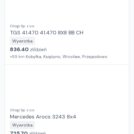
Chogi Sp. z o.o.
TGS 41.470 41.470 8X8 BB CH
Wywrotka
836.40
zł/
dzień
+
89
km
Kobyłka, Księżyno, Wrocław, Przejazdowo
Chogi Sp. z o.o.
Mercedes Arocs 3243 8x4
Wywrotka
725.70
zł/
dzień