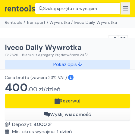
Szukaj sprzętu na wynajem
Rentools
/
Transport
/
Wywrotka
/
Iveco Daily Wywrotka
Iveco Daily Wywrotka
ID:
7626
-
Blackout Agregaty Prądotwórcze 24/7
Pokaż opis
Cena brutto
(zawiera 23% VAT)
400
,
00
zł/
dzień
Rezerwuj
Wyślij wiadomość
Depozyt:
4000
zł
Min. okres wynajmu:
1
dzień