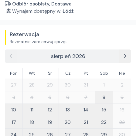
Odbiór osobisty, Dostawa
Wynajem dostępny w:
Łódź
Rezerwacja
Bezpłatnie zarezerwuj sprzęt
sierpień 2026
Pon
Wt
Śr
Cz
Pt
Sob
Nie
27
28
29
30
31
1
2
3
4
5
6
7
8
9
10
11
12
13
14
15
16
17
18
19
20
21
22
23
24
25
26
27
28
29
30