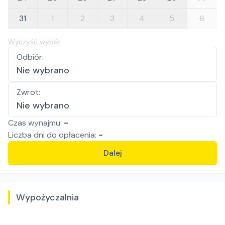
31
1
2
3
4
5
6
Wyczyść wybór
Odbiór
:
Nie wybrano
Zwrot
:
Nie wybrano
Czas wynajmu:
-
Liczba
dni
do opłacenia:
-
Dalej
Wypożyczalnia