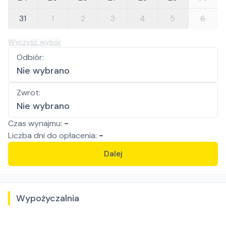
31
1
2
3
4
5
6
Wyczyść wybór
Odbiór
:
Nie wybrano
Zwrot
:
Nie wybrano
Czas wynajmu:
-
Liczba
dni
do opłacenia:
-
Dalej
Wypożyczalnia