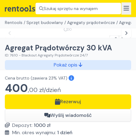
Szukaj sprzętu na wynajem
Rentools
/
Sprzęt budowlany
/
Agregaty prądotwórcze
/
Agregat
Agregat Prądotwórczy 30 kVA
ID:
7610
-
Blackout Agregaty Prądotwórcze 24/7
Pokaż opis
Cena brutto
(zawiera 23% VAT)
400
,
00
zł/
dzień
Rezerwuj
Wyślij wiadomość
Depozyt:
1000
zł
Min. okres wynajmu:
1
dzień