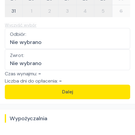
31
1
2
3
4
5
6
Wyczyść wybór
Odbiór
:
Nie wybrano
Zwrot
:
Nie wybrano
Czas wynajmu:
-
Liczba
dni
do opłacenia:
-
Dalej
Wypożyczalnia