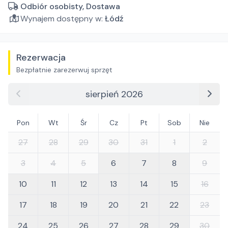
Odbiór osobisty, Dostawa
Wynajem dostępny w:
Łódź
Rezerwacja
Bezpłatnie zarezerwuj sprzęt
sierpień 2026
Pon
Wt
Śr
Cz
Pt
Sob
Nie
27
28
29
30
31
1
2
3
4
5
6
7
8
9
10
11
12
13
14
15
16
17
18
19
20
21
22
23
24
25
26
27
28
29
30