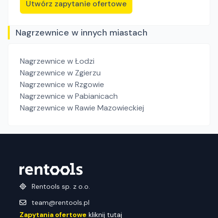
Utwórz zapytanie ofertowe
Nagrzewnice w innych miastach
Nagrzewnice
w Łodzi
Nagrzewnice
w Zgierzu
Nagrzewnice
w Rzgowie
Nagrzewnice
w Pabianicach
Nagrzewnice
w Rawie Mazowieckiej
Rentools sp. z o.o.
team@rentools.pl
Zapytania ofertowe
kliknij tutaj