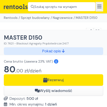
Szukaj sprzętu na wynajem
Rentools
/
Sprzęt budowlany
/
Nagrzewnice
/
MASTER D150
MASTER D150
ID:
7621
-
Blackout Agregaty Prądotwórcze 24/7
Pokaż opis
Cena brutto
(zawiera 23% VAT)
80
,
00
zł/
dzień
Rezerwuj
Wyślij wiadomość
Depozyt:
500
zł
Min. okres wynajmu:
1
dzień