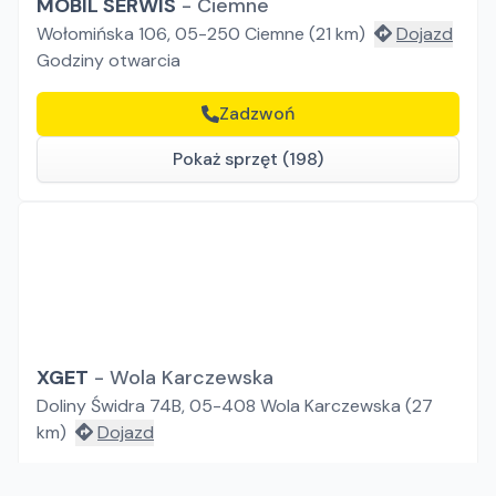
MOBIL SERWIS
-
Ciemne
Wołomińska 106, 05-250 Ciemne
(
21
km)
Dojazd
Godziny otwarcia
Zadzwoń
Pokaż sprzęt (198)
XGET
-
Wola Karczewska
Doliny Świdra 74B, 05-408 Wola Karczewska
(
27
km)
Dojazd
Zadzwoń