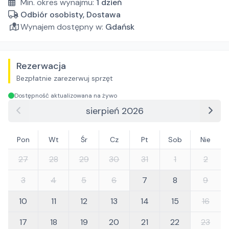
Min. okres wynajmu:
1
dzień
Odbiór osobisty, Dostawa
Wynajem dostępny w:
Gdańsk
Rezerwacja
Bezpłatnie zarezerwuj sprzęt
Dostępność aktualizowana na żywo
sierpień 2026
Pon
Wt
Śr
Cz
Pt
Sob
Nie
27
28
29
30
31
1
2
3
4
5
6
7
8
9
10
11
12
13
14
15
16
17
18
19
20
21
22
23