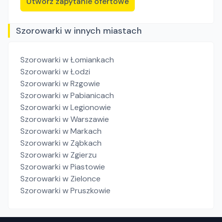
Utwórz zapytanie ofertowe
Szorowarki w innych miastach
Szorowarki
w Łomiankach
Szorowarki
w Łodzi
Szorowarki
w Rzgowie
Szorowarki
w Pabianicach
Szorowarki
w Legionowie
Szorowarki
w Warszawie
Szorowarki
w Markach
Szorowarki
w Ząbkach
Szorowarki
w Zgierzu
Szorowarki
w Piastowie
Szorowarki
w Zielonce
Szorowarki
w Pruszkowie