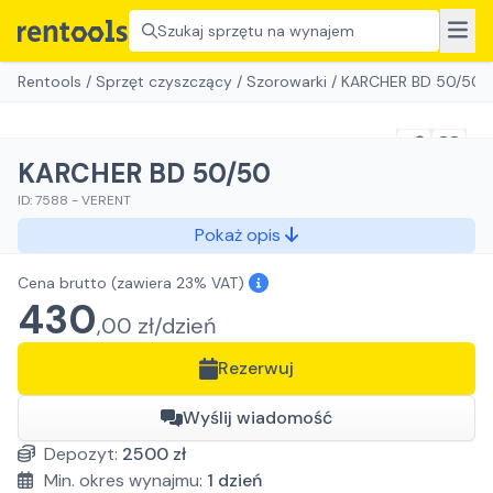
Szukaj sprzętu na wynajem
Rentools
/
Sprzęt czyszczący
/
Szorowarki
/
KARCHER BD 50/50
KARCHER BD 50/50
ID:
7588
-
VERENT
Pokaż opis
Cena brutto
(zawiera 23% VAT)
430
,
00
zł/
dzień
Rezerwuj
Wyślij wiadomość
Depozyt:
2500
zł
Min. okres wynajmu:
1
dzień