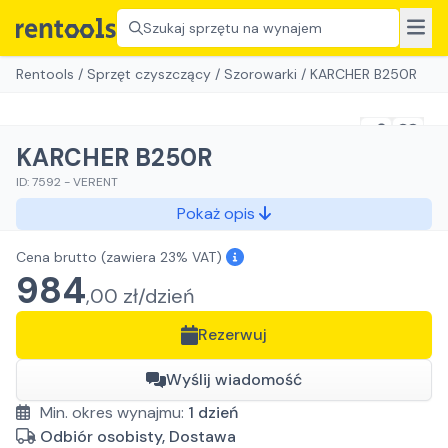
Szukaj sprzętu na wynajem
Rentools
/
Sprzęt czyszczący
/
Szorowarki
/
KARCHER B250R
KARCHER B250R
ID:
7592
-
VERENT
Pokaż opis
Cena brutto
(zawiera 23% VAT)
984
,
00
zł/
dzień
Rezerwuj
Wyślij wiadomość
Min. okres wynajmu:
1
dzień
Odbiór osobisty, Dostawa