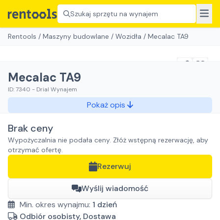
Szukaj sprzętu na wynajem
Rentools
/
Maszyny budowlane
/
Wozidła
/
Mecalac TA9
Mecalac TA9
ID:
7340
-
Drial Wynajem
Pokaż opis
Brak ceny
Wypożyczalnia nie podała ceny. Złóż wstępną rezerwację, aby
otrzymać ofertę.
Rezerwuj
Wyślij wiadomość
Min. okres wynajmu:
1
dzień
Odbiór osobisty, Dostawa