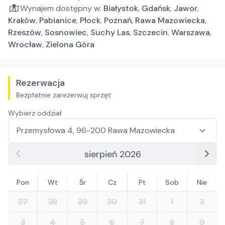
Wynajem dostępny w:
Białystok
,
Gdańsk
,
Jawor
,
Kraków
,
Pabianice
,
Płock
,
Poznań
,
Rawa Mazowiecka
,
Rzeszów
,
Sosnowiec
,
Suchy Las
,
Szczecin
,
Warszawa
,
Wrocław
,
Zielona Góra
Rezerwacja
Bezpłatnie zarezerwuj sprzęt
Wybierz oddział
sierpień 2026
Pon
Wt
Śr
Cz
Pt
Sob
Nie
27
28
29
30
31
1
2
3
4
5
6
7
8
9