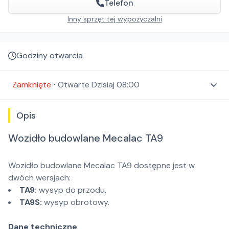
Telefon
Inny sprzęt tej wypożyczalni
Godziny otwarcia
Zamknięte
⋅
Otwarte
Dzisiaj 08:00
Opis
Wozidło budowlane Mecalac TA9
Wozidło budowlane Mecalac TA9 dostępne jest w
dwóch wersjach:
TA9:
wysyp do przodu,
TA9S:
wysyp obrotowy.
Dane techniczne