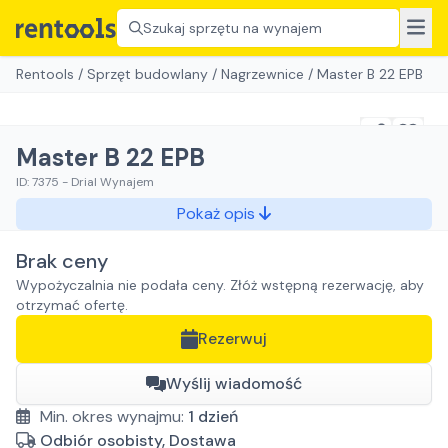
Szukaj sprzętu na wynajem
Rentools
/
Sprzęt budowlany
/
Nagrzewnice
/
Master B 22 EPB
Master B 22 EPB
ID:
7375
-
Drial Wynajem
Pokaż opis
Brak ceny
Wypożyczalnia nie podała ceny. Złóż wstępną rezerwację, aby
otrzymać ofertę.
Rezerwuj
Wyślij wiadomość
Min. okres wynajmu:
1
dzień
Odbiór osobisty, Dostawa