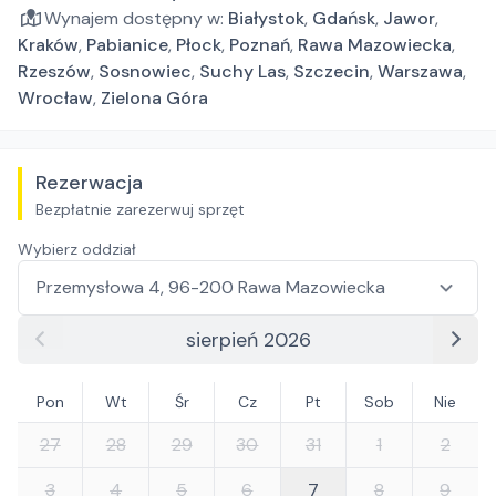
Wynajem dostępny w:
Białystok
,
Gdańsk
,
Jawor
,
Kraków
,
Pabianice
,
Płock
,
Poznań
,
Rawa Mazowiecka
,
Rzeszów
,
Sosnowiec
,
Suchy Las
,
Szczecin
,
Warszawa
,
Wrocław
,
Zielona Góra
Rezerwacja
Bezpłatnie zarezerwuj sprzęt
Wybierz oddział
sierpień 2026
Pon
Wt
Śr
Cz
Pt
Sob
Nie
27
28
29
30
31
1
2
3
4
5
6
7
8
9