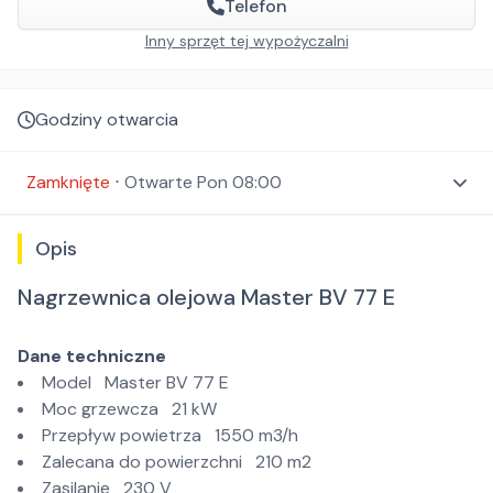
Telefon
Inny sprzęt tej wypożyczalni
Godziny otwarcia
Zamknięte
⋅
Otwarte
Pon 08:00
Opis
Nagrzewnica olejowa Master BV 77 E
Dane techniczne
Model Master BV 77 E
Moc grzewcza 21 kW
Przepływ powietrza 1550 m3/h
Zalecana do powierzchni 210 m2
Zasilanie 230 V