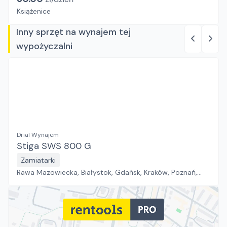
Książenice
Inny sprzęt na wynajem tej
wypożyczalni
Drial Wynajem
Stiga SWS 800 G
Zamiatarki
Rawa Mazowiecka, Białystok, Gdańsk, Kraków, Poznań,
Rzeszów, Sosnowiec, Szczecin, Warszawa, Wrocław,
Płock, Jawor, Pabianice, Suchy Las, Zielona Góra