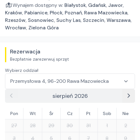
Wynajem dostępny w:
Białystok
,
Gdańsk
,
Jawor
,
Kraków
,
Pabianice
,
Płock
,
Poznań
,
Rawa Mazowiecka
,
Rzeszów
,
Sosnowiec
,
Suchy Las
,
Szczecin
,
Warszawa
,
Wrocław
,
Zielona Góra
Rezerwacja
Bezpłatnie zarezerwuj sprzęt
Wybierz oddział
sierpień 2026
Pon
Wt
Śr
Cz
Pt
Sob
Nie
27
28
29
30
31
1
2
3
4
5
6
7
8
9