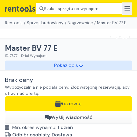
Szukaj sprzętu na wynajem
Rentools
/
Sprzęt budowlany
/
Nagrzewnice
/
Master BV 77 E
Master BV 77 E
ID:
7377
-
Drial Wynajem
Pokaż opis
Brak ceny
Wypożyczalnia nie podała ceny. Złóż wstępną rezerwację, aby
otrzymać ofertę.
Rezerwuj
Wyślij wiadomość
Min. okres wynajmu:
1
dzień
Odbiór osobisty, Dostawa