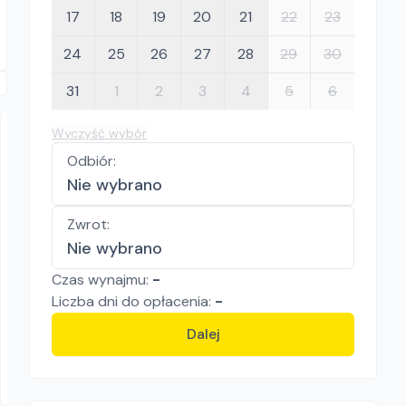
17
18
19
20
21
22
23
24
25
26
27
28
29
30
31
1
2
3
4
5
6
Wyczyść wybór
Odbiór
:
Nie wybrano
Zwrot
:
Nie wybrano
KRAWCZYK RENTAL
Munters Sial GRY-D 40W
Czas wynajmu:
-
Liczba
dni
do opłacenia:
-
Nagrzewnice
80.00
zł/
dzień
Dalej
Bochnia, Brzesko