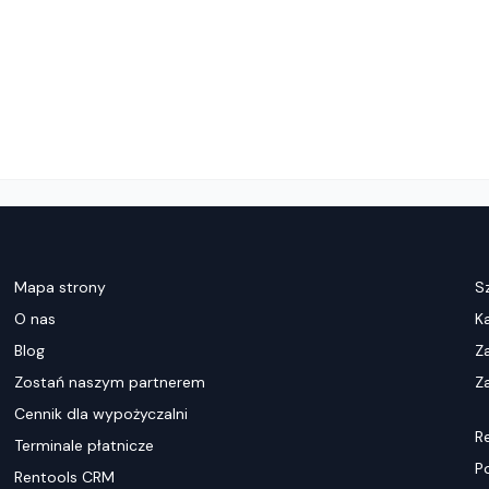
Mapa strony
S
O nas
K
Blog
Z
Zostań naszym partnerem
Za
Cennik dla wypożyczalni
R
Terminale płatnicze
P
Rentools CRM