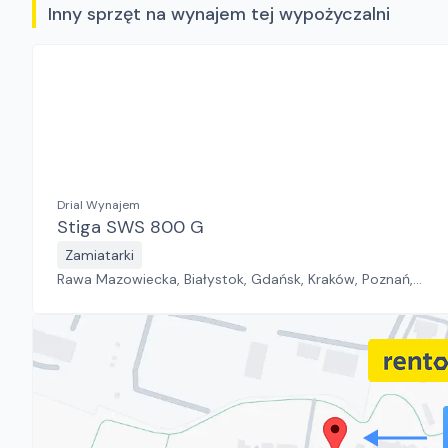
Inny sprzęt na wynajem tej wypożyczalni
Drial Wynajem
Stiga SWS 800 G
Zamiatarki
Rawa Mazowiecka, Białystok, Gdańsk, Kraków, Poznań,
Rzeszów, Sosnowiec, Szczecin, Warszawa, Wrocław,
Płock, Jawor, Pabianice, Suchy Las, Zielona Góra