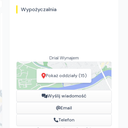
Wypożyczalnia
Drial Wynajem
Drial Wynajem
Swepac F 82
Zagęszczarki
Pokaż oddziały (15)
Rawa Mazowiecka, Białystok, Gdańsk, Kraków, Poznań,
Rzeszów, Sosnowiec, Szczecin, Warszawa, Wrocław,
Płock, Jawor, Pabianice, Suchy Las, Zielona Góra
Wyślij wiadomość
Email
Telefon