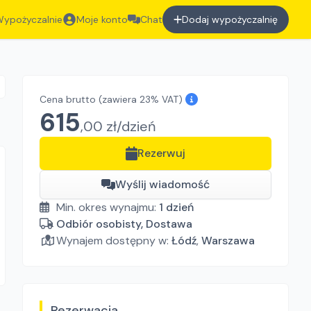
ypożyczalnie
Moje konto
Chat
Dodaj wypożyczalnię
Cena brutto
(zawiera 23% VAT)
615
,
00
zł/
dzień
Rezerwuj
Wyślij wiadomość
Min. okres wynajmu:
1
dzień
Odbiór osobisty, Dostawa
Wynajem dostępny w:
Łódź
,
Warszawa
Rezerwacja