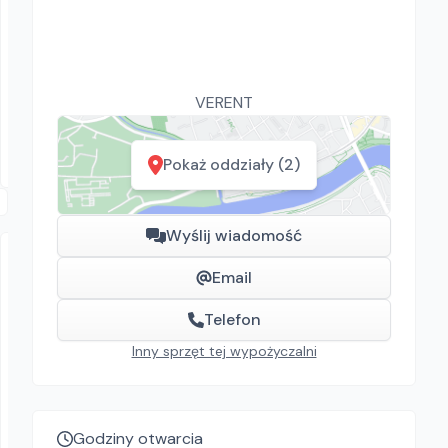
KRAWCZYK RENTAL
VIPER LS160HD
Szorowarki
VERENT
100.00
zł/
dzień
Bochnia, Brzesko
Pokaż oddziały (2)
Wyślij wiadomość
Email
Telefon
Inny sprzęt tej wypożyczalni
VERENT
POJEMNIK DO BETONU KWADRATOWY
Godziny otwarcia
Pojemniki do betonu