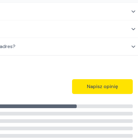
 adres?
Napisz opinię