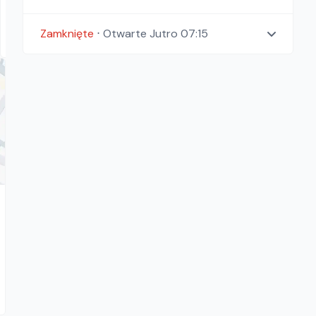
159.00
zł/
dzień
Zamknięte
⋅
Otwarte
Jutro 07:15
Warszawa, Łódź