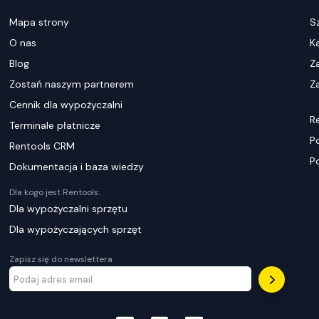
Mapa strony
S
O nas
K
Blog
Z
Zostań naszym partnerem
Za
Cennik dla wypożyczalni
R
Terminale płatnicze
P
Rentools CRM
P
Dokumentacja i baza wiedzy
Dla kogo jest Rentools:
Dla wypożyczalni sprzętu
Dla wypożyczających sprzęt
Zapisz się do newslettera