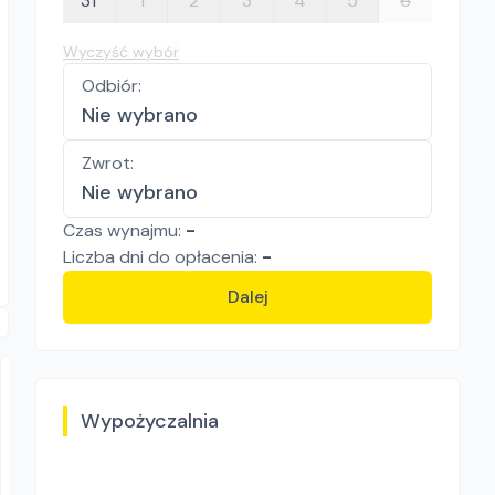
31
1
2
3
4
5
6
Wyczyść wybór
Odbiór
:
Nie wybrano
Zwrot
:
Nie wybrano
Czas wynajmu:
-
Liczba
dni
do opłacenia:
-
Dalej
Wypożyczalnia