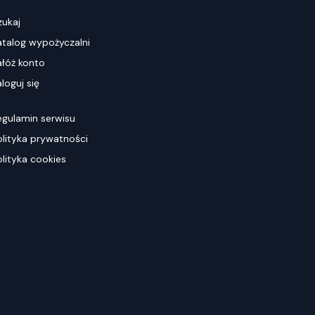
zukaj
atalog wypożyczalni
ałóż konto
loguj się
egulamin serwisu
olityka prywatności
olityka cookies