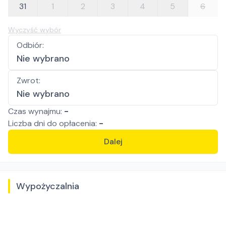
31
1
2
3
4
5
6
Wyczyść wybór
Odbiór
:
Nie wybrano
Zwrot
:
Nie wybrano
Czas wynajmu:
-
Liczba
dni
do opłacenia:
-
Dalej
Wypożyczalnia