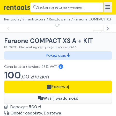
Szukaj sprzętu na wynajem
Rentools
/
Infrastruktura
/
Rusztowania
/
Faraone COMPACT XS A +
Faraone COMPACT XS A + KIT
ID:
7620
-
Blackout Agregaty Prądotwórcze 24/7
Pokaż opis
Cena brutto
(zawiera 23% VAT)
100
,
00
zł/
dzień
Rezerwuj
Wyślij wiadomość
Depozyt:
500
zł
Odbiór osobisty, Dostawa