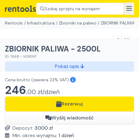
Szukaj sprzętu na wynajem
Rentools
/
Infrastruktura
/
Zbiorniki na paliwo
/
ZBIORNIK PALIWA 
ZBIORNIK PALIWA - 2500L
ID:
7668
-
VERENT
Pokaż opis
Cena brutto
(zawiera 23% VAT)
246
,
00
zł/
dzień
Rezerwuj
Wyślij wiadomość
Depozyt:
3000
zł
Min. okres wynajmu:
1
dzień