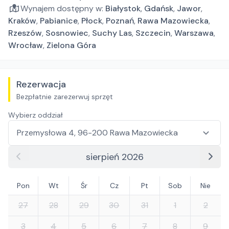
Wynajem dostępny w:
Białystok
,
Gdańsk
,
Jawor
,
Kraków
,
Pabianice
,
Płock
,
Poznań
,
Rawa Mazowiecka
,
Rzeszów
,
Sosnowiec
,
Suchy Las
,
Szczecin
,
Warszawa
,
Wrocław
,
Zielona Góra
Rezerwacja
Bezpłatnie zarezerwuj sprzęt
Wybierz oddział
sierpień 2026
Pon
Wt
Śr
Cz
Pt
Sob
Nie
27
28
29
30
31
1
2
3
4
5
6
7
8
9