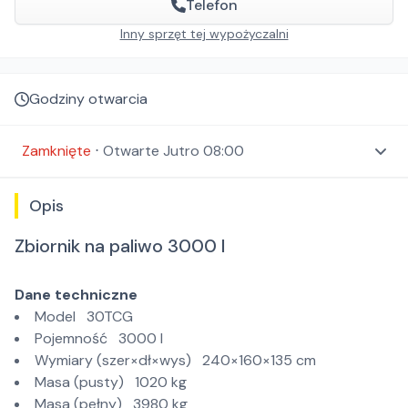
Telefon
Inny sprzęt tej wypożyczalni
Godziny otwarcia
Zamknięte
⋅
Otwarte
Jutro 08:00
Opis
Zbiornik na paliwo 3000 l
Dane techniczne
Model 30TCG
Pojemność 3000 l
Wymiary (szer×dł×wys) 240×160×135 cm
Masa (pusty) 1020 kg
Masa (pełny) 3980 kg