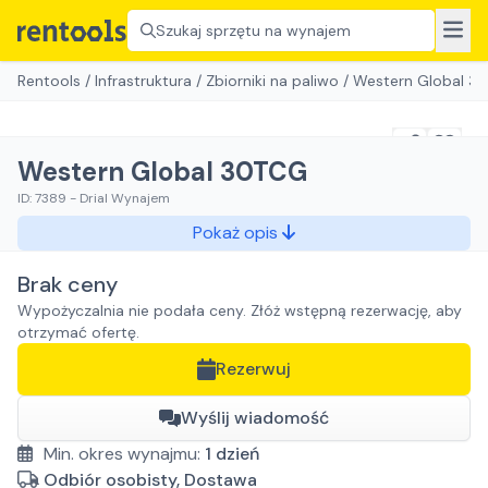
Szukaj sprzętu na wynajem
Rentools
/
Infrastruktura
/
Zbiorniki na paliwo
/
Western Global 3
Western Global 30TCG
ID:
7389
-
Drial Wynajem
Pokaż opis
Brak ceny
Wypożyczalnia nie podała ceny. Złóż wstępną rezerwację, aby
otrzymać ofertę.
Rezerwuj
Wyślij wiadomość
Min. okres wynajmu:
1
dzień
Odbiór osobisty, Dostawa