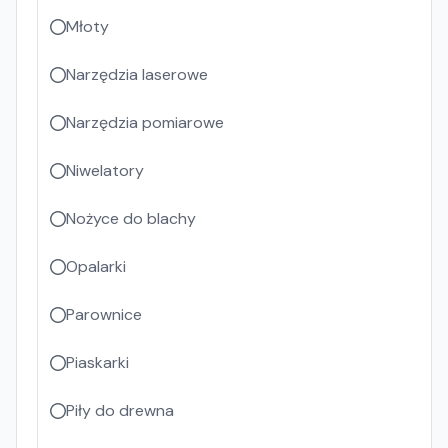
Młoty
Narzędzia laserowe
Narzędzia pomiarowe
Niwelatory
Nożyce do blachy
Opalarki
Parownice
Piaskarki
Piły do drewna