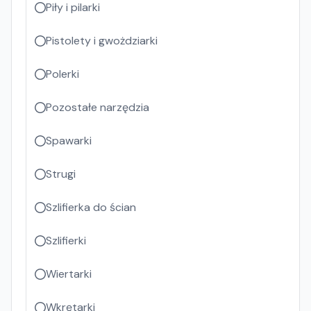
Piły i pilarki
Pistolety i gwożdziarki
Polerki
Pozostałe narzędzia
Spawarki
Strugi
Szlifierka do ścian
Szlifierki
Wiertarki
Wkrętarki