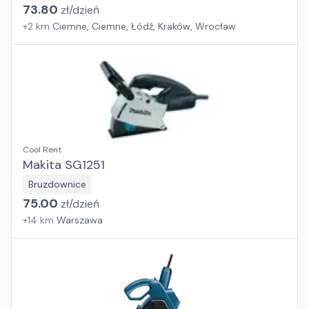
73.80
zł/
dzień
+
2
km
Ciemne, Ciemne, Łódź, Kraków, Wrocław
Cool Rent
Makita SG1251
Bruzdownice
75.00
zł/
dzień
+
14
km
Warszawa