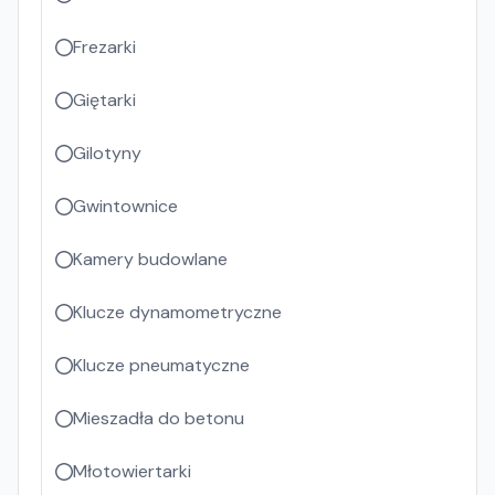
Frezarki
Giętarki
Gilotyny
Gwintownice
Kamery budowlane
Klucze dynamometryczne
Klucze pneumatyczne
Mieszadła do betonu
Młotowiertarki