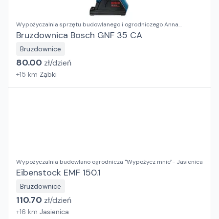
Wypożyczalnia sprzętu budowlanego i ogrodniczego Anna
Kosieradzka
Bruzdownica Bosch GNF 35 CA
Bruzdownice
80.00
zł/
dzień
+
15
km
Ząbki
Wypożyczalnia budowlano ogrodnicza "Wypożycz mnie"- Jasienica
Eibenstock EMF 150.1
Bruzdownice
110.70
zł/
dzień
+
16
km
Jasienica