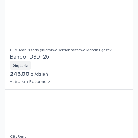
Bud-Mar Przedsiębiorstwo Wielobranżowe Marcin Pączek
Bendof DBD-25
Giętarki
246.00
zł/
dzień
+
390
km
Kotomierz
CityRent