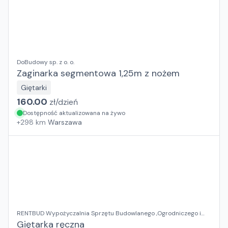
DoBudowy sp. z o. o.
Zaginarka segmentowa 1,25m z nożem
Giętarki
160.00
zł/
dzień
Dostępność aktualizowana na żywo
+
298
km
Warszawa
RENTBUD Wypożyczalnia Sprzętu Budowlanego ,Ogrodniczego i
Elektronarzędzi
Giętarka ręczna