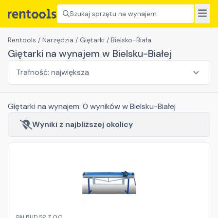
Szukaj sprzętu na wynajem
Rentools
/
Narzędzia
/
Giętarki
/
Bielsko-Biała
Giętarki na wynajem w Bielsku-Białej
Giętarki
na wynajem:
0
wyników
w Bielsku-Białej
Wyniki z najbliższej okolicy
PALBUD SP. Z O.O.