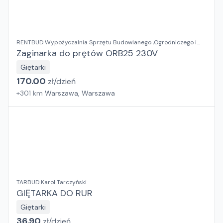
RENTBUD Wypożyczalnia Sprzętu Budowlanego ,Ogrodniczego i
Elektronarzędzi
Zaginarka do prętów ORB25 230V
Giętarki
170.00
zł/
dzień
+
301
km
Warszawa, Warszawa
TARBUD Karol Tarczyński
GIĘTARKA DO RUR
Giętarki
36.90
zł/
dzień