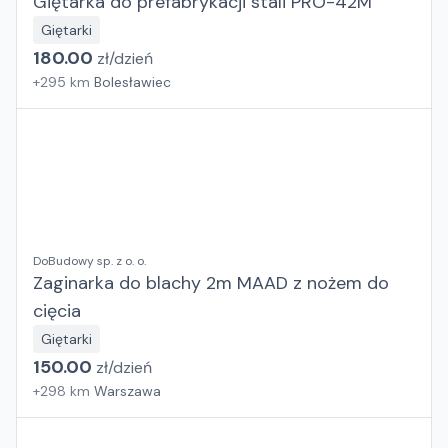
Giętarka do prefabrykacji stali PRO-42M
Giętarki
180.00
zł/
dzień
+
295
km
Bolesławiec
DoBudowy sp. z o. o.
Zaginarka do blachy 2m MAAD z nożem do
cięcia
Giętarki
150.00
zł/
dzień
+
298
km
Warszawa