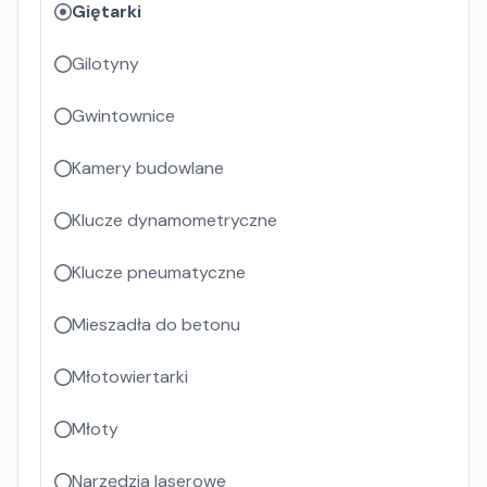
Giętarki
Gilotyny
Gwintownice
Kamery budowlane
Klucze dynamometryczne
Klucze pneumatyczne
Mieszadła do betonu
Młotowiertarki
Młoty
Narzędzia laserowe