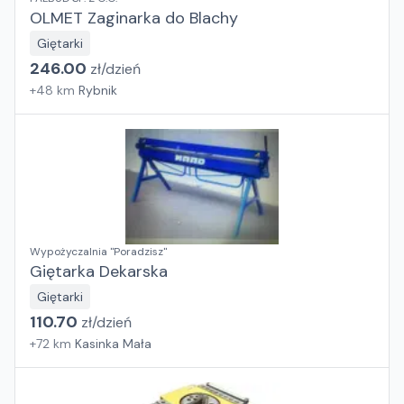
OLMET Zaginarka do Blachy
Giętarki
246.00
zł/
dzień
+
48
km
Rybnik
Wypożyczalnia "Poradzisz"
Giętarka Dekarska
Giętarki
110.70
zł/
dzień
+
72
km
Kasinka Mała