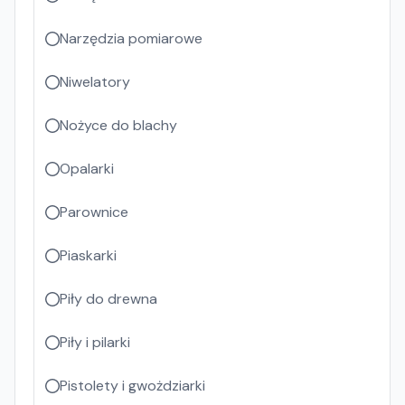
Narzędzia pomiarowe
Niwelatory
Nożyce do blachy
Opalarki
Parownice
Piaskarki
Piły do drewna
Piły i pilarki
Pistolety i gwożdziarki