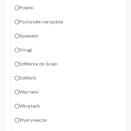
Polerki
Pozostałe narzędzia
Spawarki
Strugi
Szlifierka do ścian
Szlifierki
Wiertarki
Wkrętarki
Wykrywacze