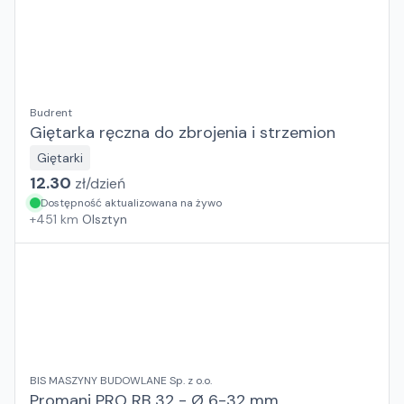
Budrent
Giętarka ręczna do zbrojenia i strzemion
Giętarki
12.30
zł/
dzień
Dostępność aktualizowana na żywo
+
451
km
Olsztyn
BIS MASZYNY BUDOWLANE Sp. z o.o.
Promani PRO RB 32 - Ø 6-32 mm