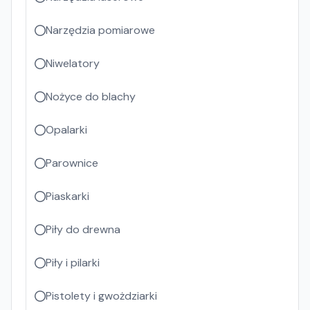
Narzędzia pomiarowe
Niwelatory
Nożyce do blachy
Opalarki
Parownice
Piaskarki
Piły do drewna
Piły i pilarki
Pistolety i gwożdziarki