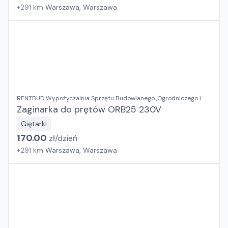
+
291
km
Warszawa, Warszawa
RENTBUD Wypożyczalnia Sprzętu Budowlanego ,Ogrodniczego i
Elektronarzędzi
Zaginarka do prętów ORB25 230V
Giętarki
170.00
zł/
dzień
+
291
km
Warszawa, Warszawa