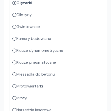
Giętarki
Gilotyny
Gwintownice
Kamery budowlane
Klucze dynamometryczne
Klucze pneumatyczne
Mieszadła do betonu
Młotowiertarki
Młoty
Narzędzia laserowe