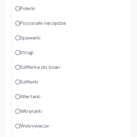
Polerki
Pozostałe narzędzia
Spawarki
Strugi
Szlifierka do ścian
Szlifierki
Wiertarki
Wkrętarki
Wykrywacze