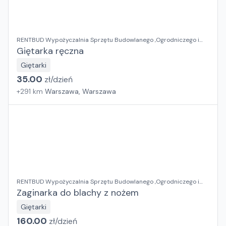
RENTBUD Wypożyczalnia Sprzętu Budowlanego ,Ogrodniczego i
Elektronarzędzi
Giętarka ręczna
Giętarki
35.00
zł/
dzień
+
291
km
Warszawa, Warszawa
RENTBUD Wypożyczalnia Sprzętu Budowlanego ,Ogrodniczego i
Elektronarzędzi
Zaginarka do blachy z nożem
Giętarki
160.00
zł/
dzień