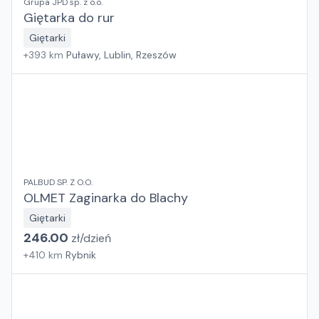
Grupa JPD sp. z o.o.
Giętarka do rur
Giętarki
+
393
km
Puławy, Lublin, Rzeszów
PALBUD SP. Z O.O.
OLMET Zaginarka do Blachy
Giętarki
246.00
zł/
dzień
+
410
km
Rybnik