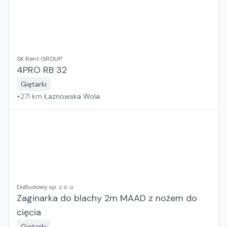
SK Rent GROUP
4PRO RB 32
Giętarki
+
271
km
Łaznowska Wola
DoBudowy sp. z o. o.
Zaginarka do blachy 2m MAAD z nożem do
cięcia
Giętarki