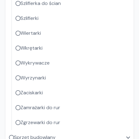
Szlifierka do ścian
Szlifierki
Wiertarki
Wkrętarki
Wykrywacze
Wyrzynarki
Zaciskarki
Zamrażarki do rur
Zgrzewarki do rur
Sprzęt budowlany