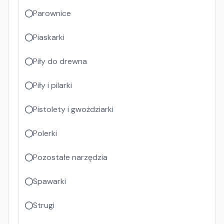
Parownice
Piaskarki
Piły do drewna
Piły i pilarki
Pistolety i gwożdziarki
Polerki
Pozostałe narzędzia
Spawarki
Strugi