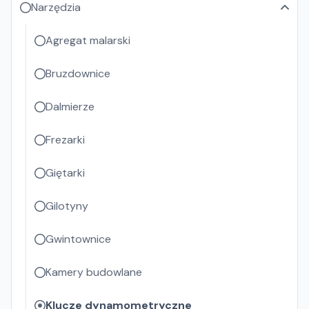
Narzędzia
Agregat malarski
Bruzdownice
Dalmierze
Frezarki
Giętarki
Gilotyny
Gwintownice
Kamery budowlane
Klucze dynamometryczne