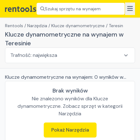
Szukaj sprzętu na wynajem
Rentools
/
Narzędzia
/
Klucze dynamometryczne
/
Teresin
Klucze dynamometryczne na wynajem w
Teresinie
Klucze dynamometryczne
na wynajem:
0
wyników
w
Teresinie
Brak wyników
Nie znalezono wyników dla
Klucze
dynamometryczne
. Zobacz sprzęt w kategorii
Narzędzia
Pokaż
Narzędzia