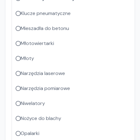
Klucze pneumatyczne
Mieszadła do betonu
Młotowiertarki
Młoty
Narzędzia laserowe
Narzędzia pomiarowe
Niwelatory
Nożyce do blachy
Opalarki