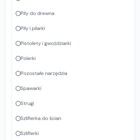
Piły do drewna
Piły i pilarki
Pistolety i gwożdziarki
Polerki
Pozostałe narzędzia
Spawarki
Strugi
Szlifierka do ścian
Szlifierki