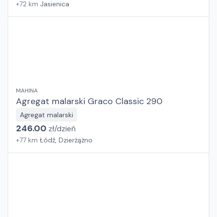
+
72
km
Jasienica
MAHINA
Agregat malarski Graco Classic 290
Agregat malarski
246.00
zł/
dzień
+
77
km
Łódź, Dzierżążno