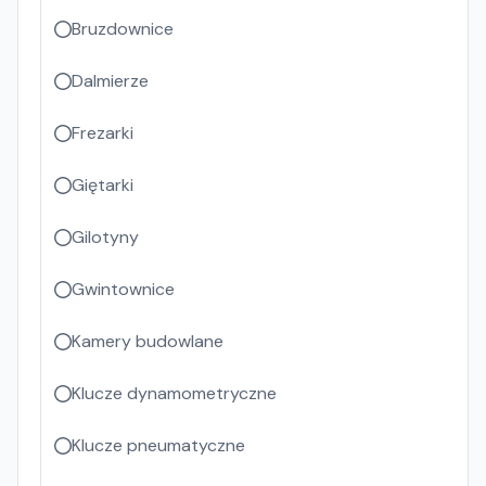
Bruzdownice
Dalmierze
Frezarki
Giętarki
Gilotyny
Gwintownice
Kamery budowlane
Klucze dynamometryczne
Klucze pneumatyczne