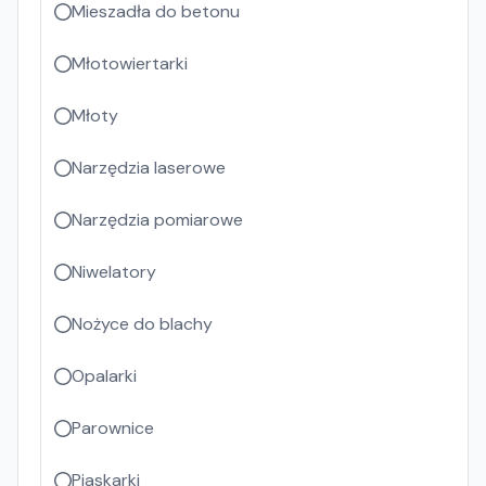
Mieszadła do betonu
Młotowiertarki
Młoty
Narzędzia laserowe
Narzędzia pomiarowe
Niwelatory
Nożyce do blachy
Opalarki
Parownice
Piaskarki