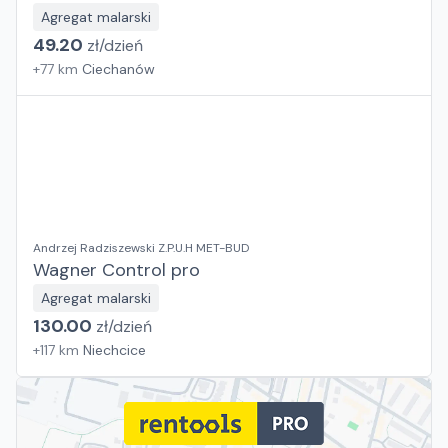
Agregat malarski
49.20
zł/
dzień
+
77
km
Ciechanów
Andrzej Radziszewski Z.P.U.H MET-BUD
Wagner Control pro
Agregat malarski
130.00
zł/
dzień
+
117
km
Niechcice