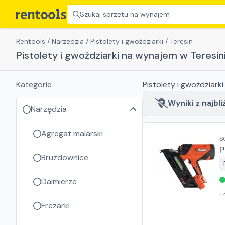
Szukaj sprzętu na wynajem
Rentools
/
Narzędzia
/
Pistolety i gwożdziarki
/
Teresin
Pistolety i gwożdziarki na wynajem w Teresin
Kategorie
Pistolety i gwożdziarki
Wyniki z najbli
Narzędzia
Agregat malarski
S
P
Bruzdownice
Dalmierze
+
Frezarki