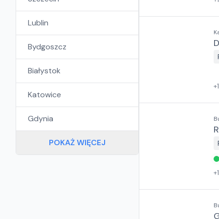
Lublin
K
D
Bydgoszcz
Białystok
+
Katowice
Gdynia
B
R
POKAŻ WIĘCEJ
+
B
G