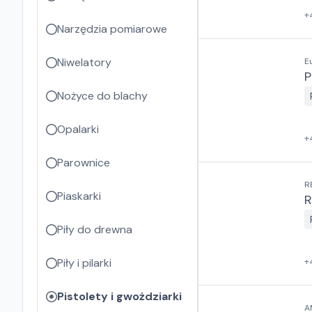
+
Narzędzia pomiarowe
Niwelatory
E
P
Nożyce do blachy
Opalarki
+
Parownice
R
Piaskarki
R
Piły do drewna
+
Piły i pilarki
Pistolety i gwożdziarki
A