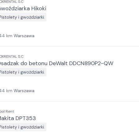
OXRENTAL S.C
woździarka Hikoki
Pistolety i gwożdziarki
44
km
Warszawa
OXRENTAL S.C
sadzak do betonu DeWalt DDCN890P2-QW
Pistolety i gwożdziarki
44
km
Warszawa
ool Rent
akita DPT353
Pistolety i gwożdziarki