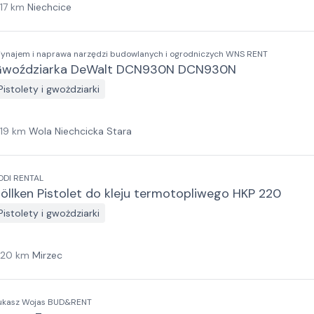
117
km
Niechcice
ynajem i naprawa narzędzi budowlanych i ogrodniczych WNS RENT
woździarka DeWalt DCN930N DCN930N
Pistolety i gwożdziarki
119
km
Wola Niechcicka Stara
ODI RENTAL
öllken Pistolet do kleju termotopliwego HKP 220
Pistolety i gwożdziarki
120
km
Mirzec
ukasz Wojas BUD&RENT