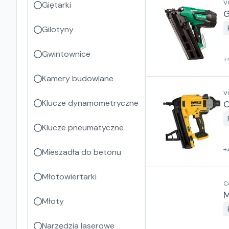
V
Giętarki
G
Gilotyny
Gwintownice
+
Kamery budowlane
V
Klucze dynamometryczne
O
Klucze pneumatyczne
+
Mieszadła do betonu
Młotowiertarki
C
M
Młoty
Narzędzia laserowe