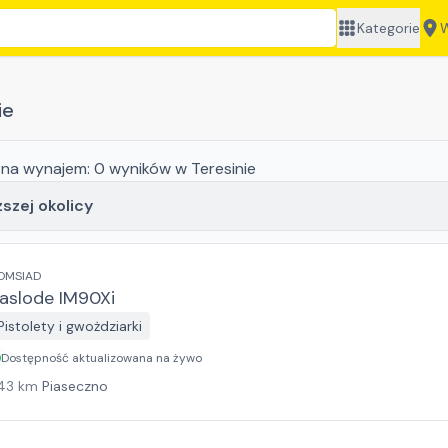
Kategorie
W
ie
na wynajem:
0
wyników
w Teresinie
ższej okolicy
OMSIAD
aslode IM90Xi
Pistolety i gwożdziarki
Dostępność aktualizowana na żywo
43
km
Piaseczno