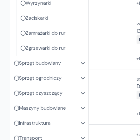
Wyrzynarki
+
Zaciskarki
W
G
Zamrażarki do rur
Zgrzewarki do rur
+
Sprzęt budowlany
Sprzęt ogrodniczy
S
D
Sprzęt czyszczący
Maszyny budowlane
+
Infrastruktura
Ł
Transport