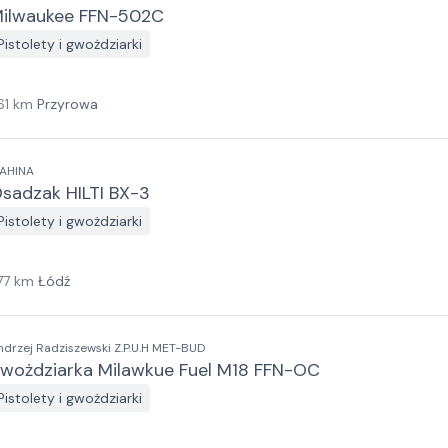
ilwaukee FFN-502C
Pistolety i gwożdziarki
61
km
Przyrowa
AHINA
sadzak HILTI BX-3
Pistolety i gwożdziarki
77
km
Łódź
ndrzej Radziszewski Z.P.U.H MET-BUD
wożdziarka Milawkue Fuel M18 FFN-OC
Pistolety i gwożdziarki