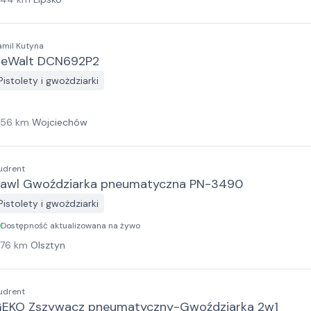
amil Kutyna
eWalt DCN692P2
Pistolety i gwożdziarki
156
km
Wojciechów
udrent
awl Gwoździarka pneumatyczna PN-3490
Pistolety i gwożdziarki
Dostępność aktualizowana na żywo
176
km
Olsztyn
udrent
EKO Zszywacz pneumatyczny-Gwoździarka 2w1