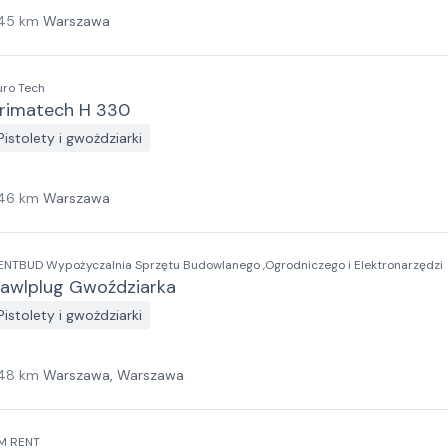
45
km
Warszawa
uro Tech
rimatech H 330
Pistolety i gwożdziarki
46
km
Warszawa
ENTBUD Wypożyczalnia Sprzętu Budowlanego ,Ogrodniczego i Elektronarzędzi
awlplug Gwoździarka
Pistolety i gwożdziarki
48
km
Warszawa, Warszawa
M RENT