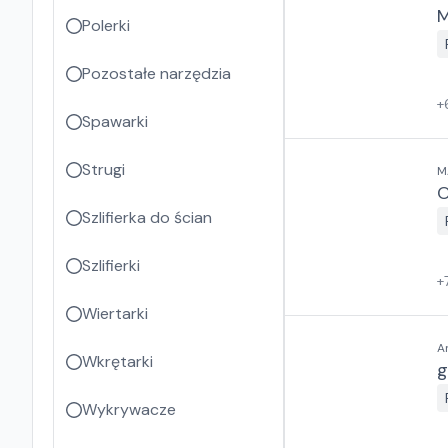
M
Polerki
Pozostałe narzędzia
+
Spawarki
Strugi
M
O
Szlifierka do ścian
Szlifierki
+
Wiertarki
A
Wkrętarki
g
Wykrywacze