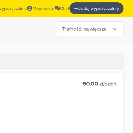
ypożyczalnie
Moje konto
Chat
Dodaj wypożyczalnię
90.00
zł/
dzień