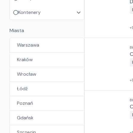
D
Kontenery
+
Miasta
Warszawa
B
O
Kraków
Wrocław
+
Łódź
B
Poznań
O
Gdańsk
Szczecin
+