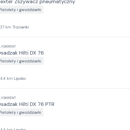
exter Zszywacz pneumatyczny
Pistolety i gwożdziarki
137
km
Trzcianki
ŁYSKRENT
sadzak Hilti DX 76
Pistolety i gwożdziarki
144
km
Lipsko
ŁYSKRENT
sadzak Hilti DX 76 PTR
Pistolety i gwożdziarki
144
km
Lipsko