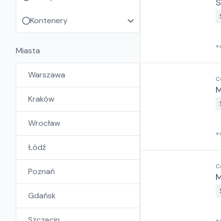
S
Kontenery
+
Miasta
Warszawa
C
M
Kraków
Wrocław
+
Łódź
C
Poznań
M
Gdańsk
Szczecin
+