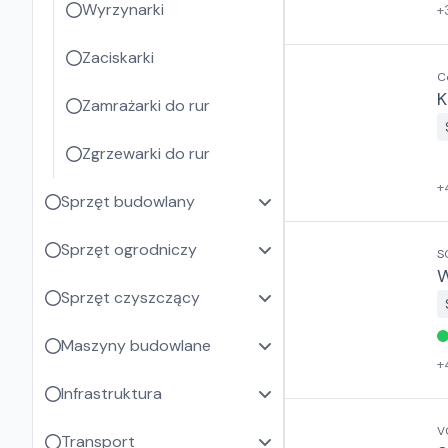
Wyrzynarki
+
Zaciskarki
C
K
Zamrażarki do rur
Zgrzewarki do rur
+
Sprzęt budowlany
Sprzęt ogrodniczy
S
W
Sprzęt czyszczący
Maszyny budowlane
+
Infrastruktura
V
Transport