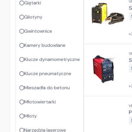
V
Giętarki
S
Gilotyny
Gwintownice
+
Kamery budowlane
V
Klucze dynamometryczne
S
Klucze pneumatyczne
+
Mieszadła do betonu
Młotowiertarki
V
P
Młoty
Narzędzia laserowe