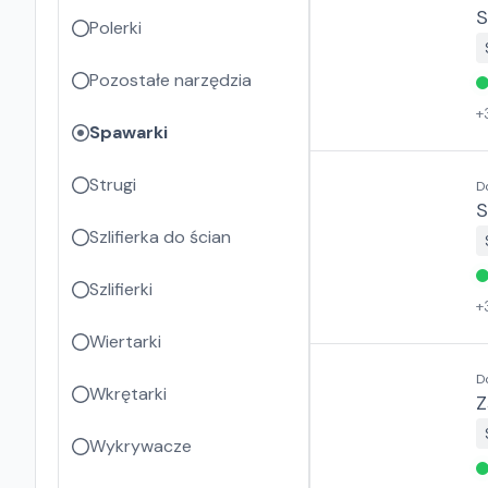
S
Polerki
Pozostałe narzędzia
+
Spawarki
Strugi
D
S
Szlifierka do ścian
Szlifierki
+
Wiertarki
D
Wkrętarki
Z
Wykrywacze