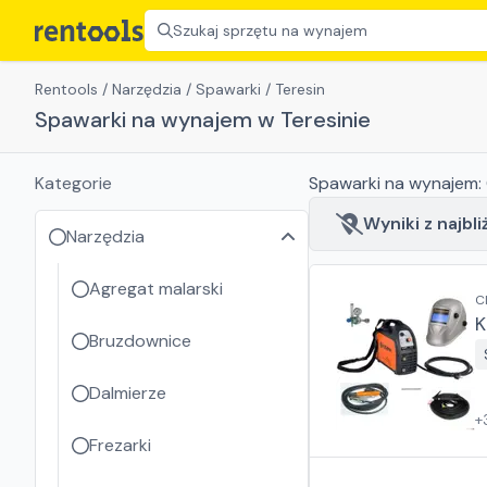
Szukaj sprzętu na wynajem
Rentools
/
Narzędzia
/
Spawarki
/
Teresin
Spawarki na wynajem w Teresinie
Kategorie
Spawarki
na wynajem:
Wyniki z najbli
Narzędzia
Agregat malarski
C
K
Bruzdownice
Dalmierze
+
Frezarki