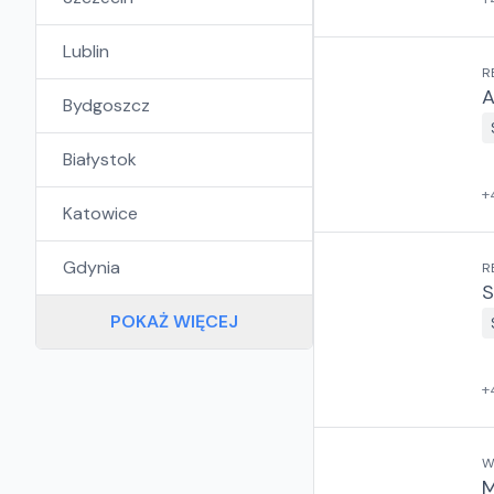
Lublin
R
A
Bydgoszcz
Białystok
+
Katowice
Gdynia
R
S
POKAŻ WIĘCEJ
+
W
M