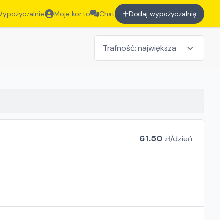
ypożyczalnie
Moje konto
Chat
Dodaj wypożyczalnię
61.50
zł/
dzień