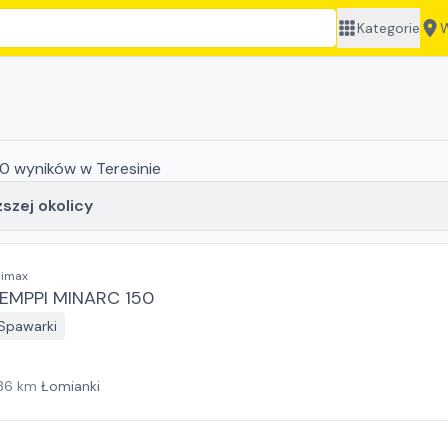
Kategorie
W
0
wyników
w Teresinie
ższej okolicy
limax
EMPPI MINARC 150
Spawarki
36
km
Łomianki