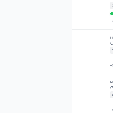
+
M
G
+
M
G
+