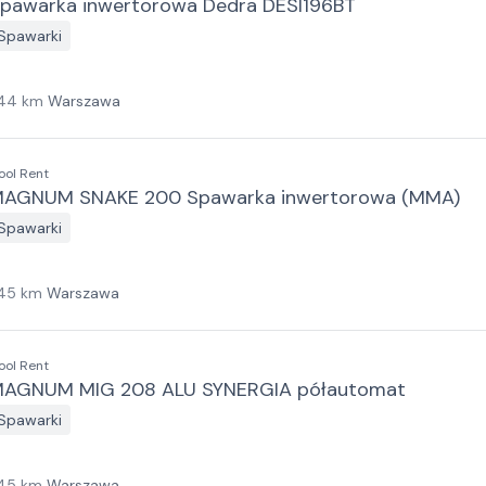
pawarka inwertorowa Dedra DESI196BT
Spawarki
44
km
Warszawa
ool Rent
AGNUM SNAKE 200 Spawarka inwertorowa (MMA)
Spawarki
45
km
Warszawa
ool Rent
AGNUM MIG 208 ALU SYNERGIA półautomat
Spawarki
45
km
Warszawa