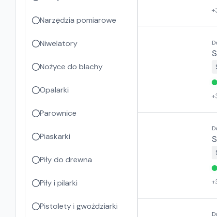
+
Narzędzia pomiarowe
Niwelatory
D
S
Nożyce do blachy
Opalarki
+
Parownice
D
Piaskarki
S
Piły do drewna
+
Piły i pilarki
Pistolety i gwożdziarki
D