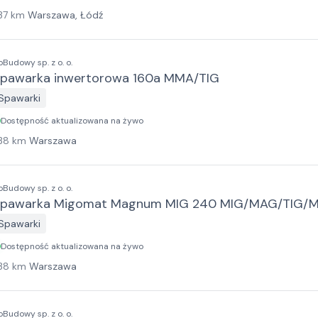
37
km
Warszawa, Łódź
oBudowy sp. z o. o.
pawarka inwertorowa 160a MMA/TIG
Spawarki
Dostępność aktualizowana na żywo
38
km
Warszawa
oBudowy sp. z o. o.
pawarka Migomat Magnum MIG 240 MIG/MAG/TIG/
Spawarki
Dostępność aktualizowana na żywo
38
km
Warszawa
oBudowy sp. z o. o.