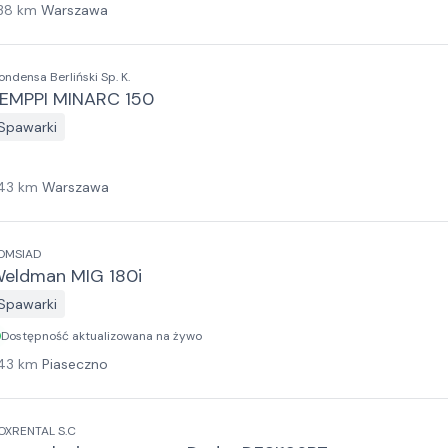
38
km
Warszawa
ondensa Berliński Sp. K.
EMPPI MINARC 150
Spawarki
43
km
Warszawa
OMSIAD
eldman MIG 180i
Spawarki
Dostępność aktualizowana na żywo
43
km
Piaseczno
OXRENTAL S.C